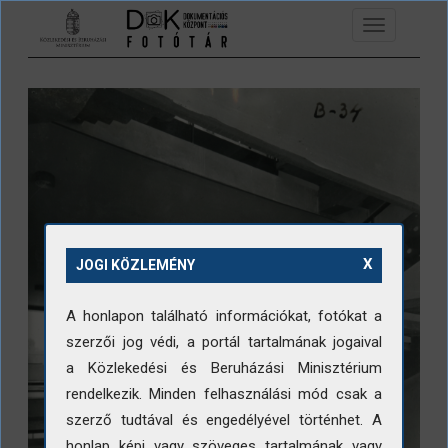
Ugrás a tartalomra
Toggle
navigation
X
JOGI KÖZLEMÉNY
A honlapon található információkat, fotókat a
szerzői jog védi, a portál tartalmának jogaival
a Közlekedési és Beruházási Minisztérium
rendelkezik. Minden felhasználási mód csak a
szerző tudtával és engedélyével történhet. A
honlap képi vagy szöveges tartalmának vagy