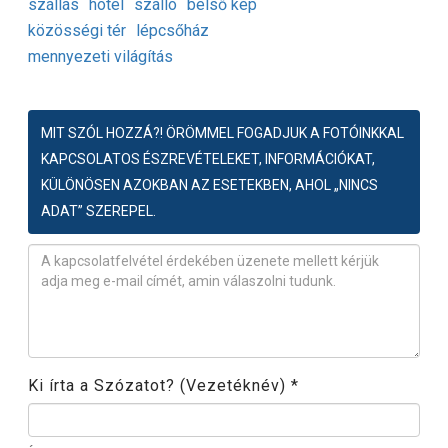
szállás
hotel
szálló
belső kép
közösségi tér
lépcsőház
mennyezeti világítás
MIT SZÓL HOZZÁ?! ÖRÖMMEL FOGADJUK A FOTÓINKKAL
KAPCSOLATOS ÉSZREVÉTELEKET, INFORMÁCIÓKAT,
KÜLÖNÖSEN AZOKBAN AZ ESETEKBEN, AHOL „NINCS
ADAT” SZEREPEL.
Észrevétel
*
Ki írta a Szózatot? (Vezetéknév)
*