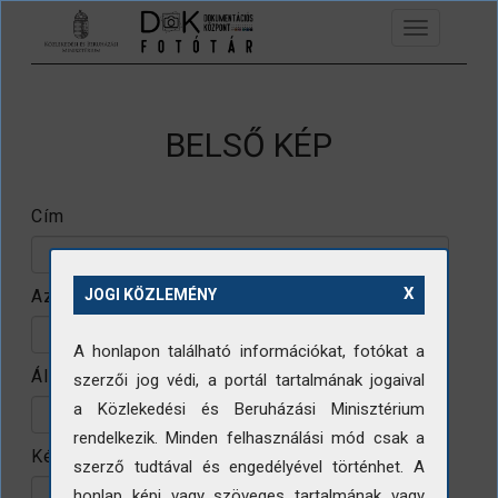
Ugrás a tartalomra
Toggle
navigation
BELSŐ KÉP
Cím
X
Azonosító
JOGI KÖZLEMÉNY
A honlapon található információkat, fotókat a
Állomány
szerzői jog védi, a portál tartalmának jogaival
a Közlekedési és Beruházási Minisztérium
rendelkezik. Minden felhasználási mód csak a
Készítő
szerző tudtával és engedélyével történhet. A
honlap képi vagy szöveges tartalmának vagy