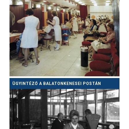
ÜGYINTÉZŐ A BALATONKENESEI POSTÁN