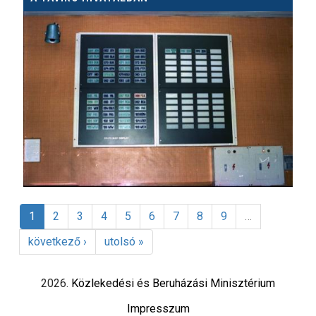
1
2
3
4
5
6
7
8
9
…
következő ›
utolsó »
2026.
Közlekedési és Beruházási Minisztérium
Impresszum