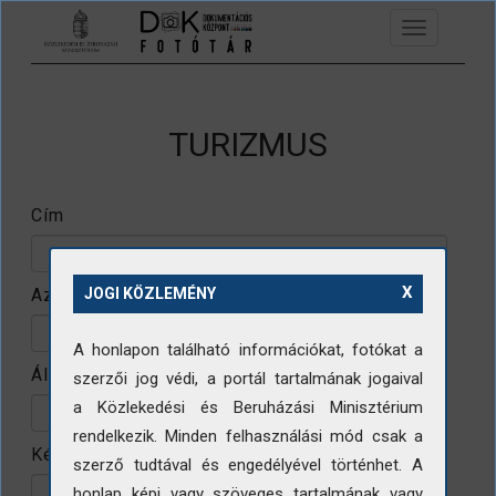
Ugrás a tartalomra
Toggle
navigation
TURIZMUS
Cím
X
Azonosító
JOGI KÖZLEMÉNY
A honlapon található információkat, fotókat a
Állomány
szerzői jog védi, a portál tartalmának jogaival
a Közlekedési és Beruházási Minisztérium
rendelkezik. Minden felhasználási mód csak a
Készítő
szerző tudtával és engedélyével történhet. A
honlap képi vagy szöveges tartalmának vagy