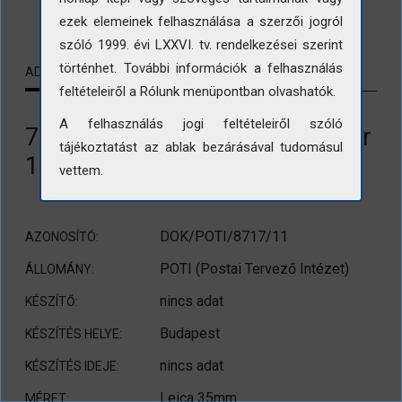
LETÖLTÉS
ezek elemeinek felhasználása a szerzői jogról
szóló 1999. évi LXXVI. tv. rendelkezései szerint
történhet. További információk a felhasználás
ADATLAP
KAPCSOLÓDÓ TARTALMAK
feltételeiről a Rólunk menüpontban olvashatók.
A felhasználás jogi feltételeiről szóló
72.-es számú posta. Baross tér
tájékoztatást az ablak bezárásával tudomásul
11/c
vettem.
DOK/POTI/8717/11
AZONOSÍTÓ:
POTI (Postai Tervező Intézet)
ÁLLOMÁNY:
nincs adat
KÉSZÍTŐ:
Budapest
KÉSZÍTÉS HELYE:
nincs adat
KÉSZÍTÉS IDEJE:
Leica 35mm
MÉRET: