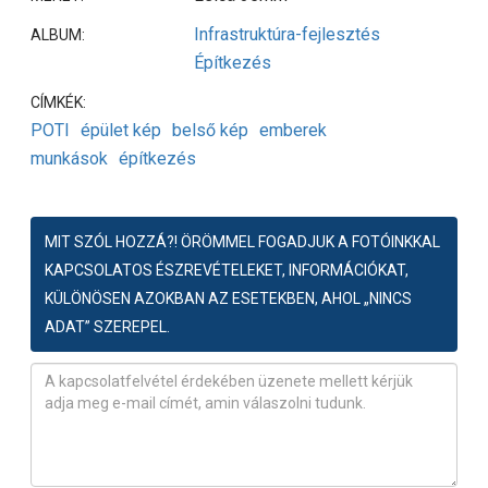
Infrastruktúra-fejlesztés
ALBUM:
Építkezés
CÍMKÉK:
POTI
épület kép
belső kép
emberek
munkások
építkezés
MIT SZÓL HOZZÁ?! ÖRÖMMEL FOGADJUK A FOTÓINKKAL
KAPCSOLATOS ÉSZREVÉTELEKET, INFORMÁCIÓKAT,
KÜLÖNÖSEN AZOKBAN AZ ESETEKBEN, AHOL „NINCS
ADAT” SZEREPEL.