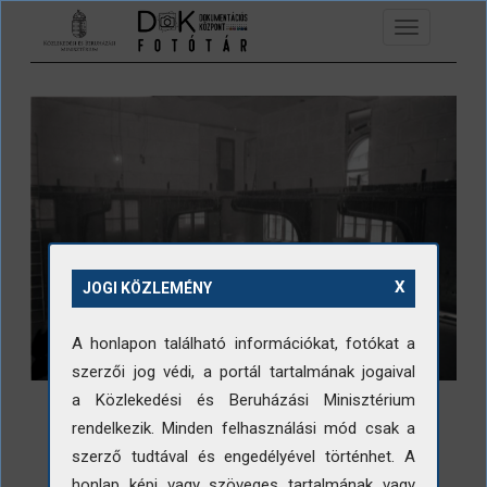
Ugrás a tartalomra
Toggle
navigation
X
JOGI KÖZLEMÉNY
A honlapon található információkat, fotókat a
szerzői jog védi, a portál tartalmának jogaival
a Közlekedési és Beruházási Minisztérium
rendelkezik. Minden felhasználási mód csak a
szerző tudtával és engedélyével történhet. A
honlap képi vagy szöveges tartalmának vagy