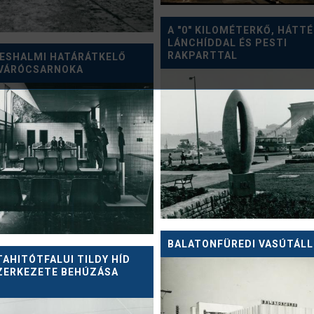
A "0" KILOMÉTERKŐ, HÁTT
LÁNCHÍDDAL ÉS PESTI
RAKPARTTAL
YESHALMI HATÁRÁTKELŐ
 VÁRÓCSARNOKA
BALATONFÜREDI VASÚTÁL
TAHITÓTFALUI TILDY HÍD
ZERKEZETE BEHÚZÁSA