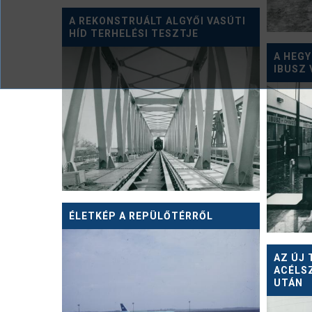
A REKONSTRUÁLT ALGYŐI VASÚTI
HÍD TERHELÉSI TESZTJE
A HEG
IBUSZ
ÉLETKÉP A REPÜLŐTÉRRŐL
AZ ÚJ 
ACÉLS
UTÁN