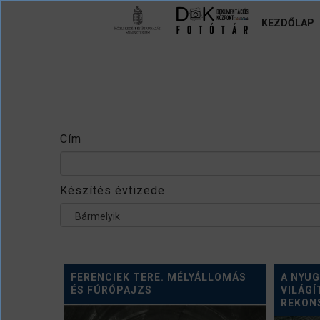
Ugrás a tartalomra
KEZDŐLAP
Cím
Készítés évtizede
Bármelyik
FERENCIEK TERE. MÉLYÁLLOMÁS
A NYUG
ÉS FÚRÓPAJZS
VILÁG
REKON