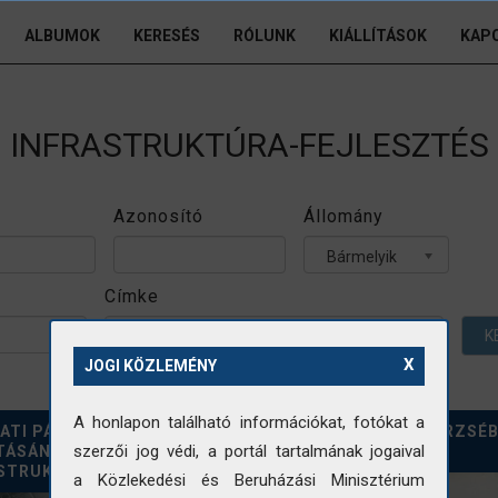
ALBUMOK
KERESÉS
RÓLUNK
KIÁLLÍTÁSOK
KAP
INFRASTRUKTÚRA-FEJLESZTÉS
Azonosító
Állomány
Bármelyik
Címke
K
X
JOGI KÖZLEMÉNY
A honlapon található információkat, fotókat a
ATI PÁLYAUDVAR
A FELROBBANTOTT ERZSÉB
szerzői jog védi, a portál tartalmának jogaival
ÍTÁSÁNAK
FELMÉRÉSE
STRUKCIÓJA
a Közlekedési és Beruházási Minisztérium