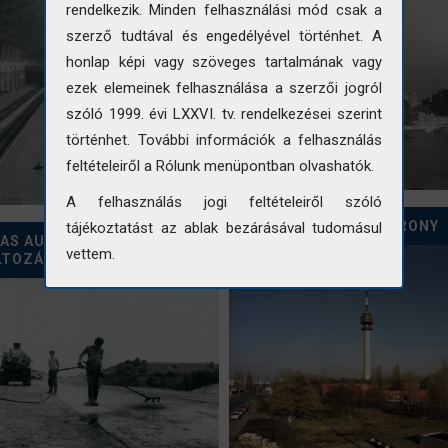
rendelkezik. Minden felhasználási mód csak a
szerző tudtával és engedélyével történhet. A
honlap képi vagy szöveges tartalmának vagy
ezek elemeinek felhasználása a szerzői jogról
szóló 1999. évi LXXVI. tv. rendelkezései szerint
történhet. További információk a felhasználás
feltételeiről a Rólunk menüpontban olvashatók.
A felhasználás jogi feltételeiről szóló
SZÁVA UTCAI ADÓTORONY
tájékoztatást az ablak bezárásával tudomásul
-AS AUTÓPÁLYA
vettem.
LTOZÁSA