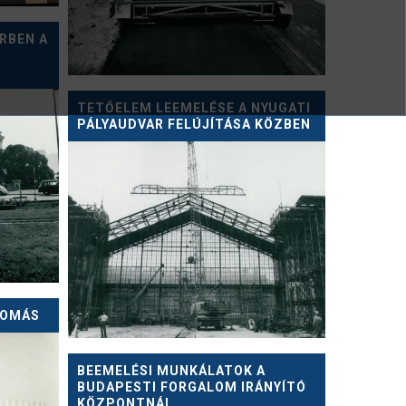
ÉRBEN A
TETŐELEM LEEMELÉSE A NYUGATI
PÁLYAUDVAR FELÚJÍTÁSA KÖZBEN
LOMÁS
BEEMELÉSI MUNKÁLATOK A
BUDAPESTI FORGALOM IRÁNYÍTÓ
KÖZPONTNÁL