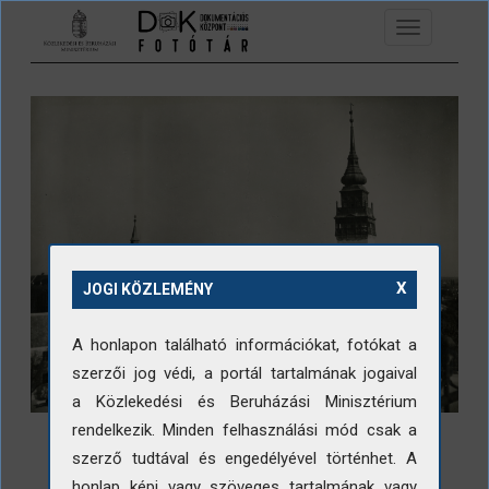
Ugrás a tartalomra
Toggle
navigation
X
JOGI KÖZLEMÉNY
A honlapon található információkat, fotókat a
szerzői jog védi, a portál tartalmának jogaival
a Közlekedési és Beruházási Minisztérium
rendelkezik. Minden felhasználási mód csak a
szerző tudtával és engedélyével történhet. A
honlap képi vagy szöveges tartalmának vagy