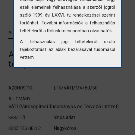
ezek elemeinek felhasználása a szerzői jogról
LETÖLTÉS
szóló 1999. évi LXXVI. tv. rendelkezései szerint
történhet. További információk a felhasználás
feltételeiről a Rólunk menüpontban olvashatók.
ADATLAP
KAPCSOLÓDÓ TARTALMAK
A felhasználás jogi feltételeiről szóló
tájékoztatást az ablak bezárásával tudomásul
A nagykőrösi református
vettem.
templom és a tanácsház
LTK/VÁTI/MV/60/50
AZONOSÍTÓ:
ÁLLOMÁNY:
VÁTI (Városépítési Tudományos és Tervező Intézet)
nincs adat
KÉSZÍTŐ:
Nagykőrös
KÉSZÍTÉS HELYE: