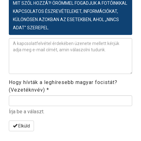
MIT SZÓL HOZZÁ?! ÖRÖMMEL FOGADJUK A FOTÓINKKAL
KAPCSOLATOS ÉSZREVÉTELEKET, INFORMÁCIÓKAT,
KÜLÖNÖSEN AZOKBAN AZ ESETEKBEN, AHOL „NINCS
ADAT” SZEREPEL.
Észrevétel
*
Hogy hívták a leghíresebb magyar focistát?
(Vezetéknvév)
*
Írja be a választ.
Elküld