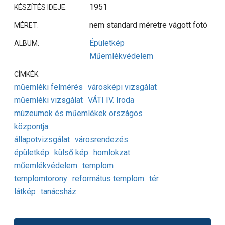
1951
KÉSZÍTÉS IDEJE:
nem standard méretre vágott fotó
MÉRET:
Épületkép
ALBUM:
Műemlékvédelem
CÍMKÉK:
műemléki felmérés
városképi vizsgálat
műemléki vizsgálat
VÁTI IV. Iroda
múzeumok és műemlékek országos
központja
állapotvizsgálat
városrendezés
épületkép
külső kép
homlokzat
műemlékvédelem
templom
templomtorony
református templom
tér
látkép
tanácsház