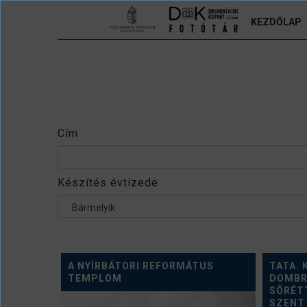
Ugrás a tartalomra
KEZDŐLAP
Cím
Készítés évtizede
Bármelyik
A NYÍRBÁTORI REFORMÁTUS
TATA. 
TEMPLOM
DOMBR
SÖRÉT
SZENT