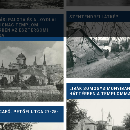
SZENTENDREI LÁTKÉP
ÁSI PALOTA ÉS A LOYOLAI
 IGNÁC TEMPLOM.
RBEN AZ ESZTERGOMI
KA.
LIBÁK SOMOGYSIMONYIBAN
HÁTTÉRBEN A TEMPLOMM
AFŐ. PETŐFI UTCA 27-25-