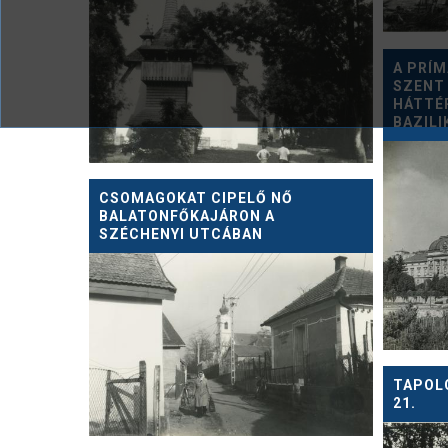
A PRÍM
SZENT
HÁTTÉ
BAZILI
CSOMAGOKAT CIPELŐ NŐ
BALATONFŐKAJÁRON A
SZÉCHENYI UTCÁBAN
TAPOLC
21.