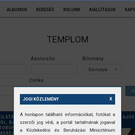
ALBUMOK
KERESÉS
RÓLUNK
KIÁLLÍTÁSOK
KAP
TEMPLOM
Azonosító
Állomány
Bármelyik
Címke
K
X
JOGI KÖZLEMÉNY
A honlapon található információkat, fotókat a
KILÁTÁS A KÁLVÁRIA-
HOLLÓKŐ. KOSSUTH LAJOS
szerzői jog védi, a portál tartalmának jogaival
ÓL. BALRA A
FELMÉRÉSE
TORONY, A HÁTTÉRBEN A
a Közlekedési és Beruházási Minisztérium
 KERESZT