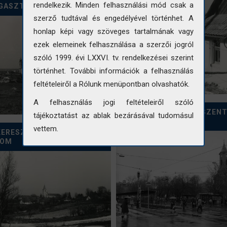
rendelkezik. Minden felhasználási mód csak a
GASZTALÁSA TEMPLOM
szerző tudtával és engedélyével történhet. A
honlap képi vagy szöveges tartalmának vagy
ezek elemeinek felhasználása a szerzői jogról
szóló 1999. évi LXXVI. tv. rendelkezései szerint
történhet. További információk a felhasználás
feltételeiről a Rólunk menüpontban olvashatók.
A felhasználás jogi feltételeiről szóló
BUDAPEST, CSEPEL. SZENT
tájékoztatást az ablak bezárásával tudomásul
TÉR
vettem.
KERESZTELŐ SZENT JÁNOS-
LOM