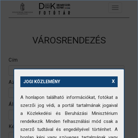
Ugrás a tartalomra
Toggle
navigation
VÁROSRENDEZÉS
Cím
X
Azonosító
JOGI KÖZLEMÉNY
A honlapon található információkat, fotókat a
Állomány
szerzői jog védi, a portál tartalmának jogaival
a Közlekedési és Beruházási Minisztérium
rendelkezik. Minden felhasználási mód csak a
Készítő
szerző tudtával és engedélyével történhet. A
honlap képi vagy szöveges tartalmának vagy