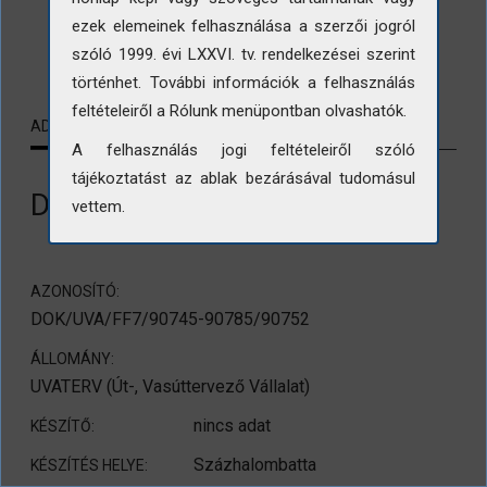
ezek elemeinek felhasználása a szerzői jogról
LETÖLTÉS
szóló 1999. évi LXXVI. tv. rendelkezései szerint
történhet. További információk a felhasználás
feltételeiről a Rólunk menüpontban olvashatók.
ADATLAP
KAPCSOLÓDÓ TARTALMAK
A felhasználás jogi feltételeiről szóló
tájékoztatást az ablak bezárásával tudomásul
DKV Százhalombattai épülete
vettem.
AZONOSÍTÓ:
DOK/UVA/FF7/90745-90785/90752
ÁLLOMÁNY:
UVATERV (Út-, Vasúttervező Vállalat)
nincs adat
KÉSZÍTŐ:
Százhalombatta
KÉSZÍTÉS HELYE: