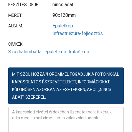
nincs adat
KÉSZÍTÉS IDEJE:
90x120mm
MÉRET:
Épületkép
ALBUM:
Infrastruktúra-fejlesztés
CÍMKÉK:
Százhalombatta
épület kép
külső kép
MIT SZÓL HOZZÁ?! ÖRÖMMEL FOGADJUK A FOTÓINKKAL
KAPCSOLATOS ÉSZREVÉTELEKET, INFORMÁCIÓKAT,
KÜLÖNÖSEN AZOKBAN AZ ESETEKBEN, AHOL „NINCS
ADAT” SZEREPEL.