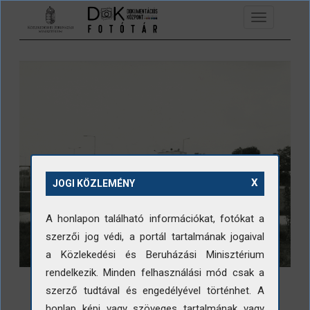
Ugrás a tartalomra
Toggle
navigation
X
JOGI KÖZLEMÉNY
A honlapon található információkat, fotókat a
szerzői jog védi, a portál tartalmának jogaival
a Közlekedési és Beruházási Minisztérium
rendelkezik. Minden felhasználási mód csak a
szerző tudtával és engedélyével történhet. A
honlap képi vagy szöveges tartalmának vagy