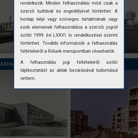
rendelkezik. Minden felhasználási mód csak a
szerző tudtával és engedélyével történhet. A
honlap képi vagy szöveges tartalmának vagy
ezek elemeinek felhasználása a szerzői jogról
szóló 1999. évi LXXVI. tv. rendelkezései szerint
történhet. További információk a felhasználás
feltételeiről a Rólunk menüpontban olvashatók.
A felhasználás jogi feltételeiről szóló
ZÁZHALOMBATTAI ÉPÜLETE
SZÁZHALOMBATTA
tájékoztatást az ablak bezárásával tudomásul
vettem.