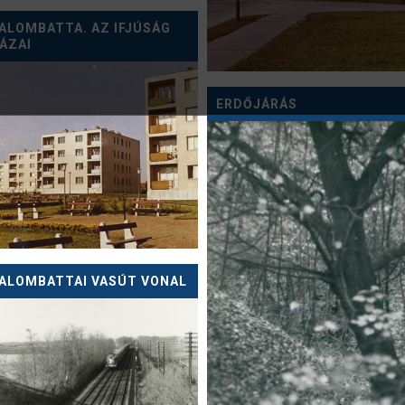
ALOMBATTA. AZ IFJÚSÁG
ÁZAI
ERDŐJÁRÁS
ALOMBATTAI VASÚT VONAL