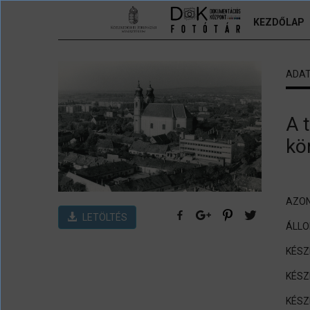
Ugrás a tartalomra
KEZDŐLAP
ADA
A 
kö
AZON
LETÖLTÉS
ÁLL
KÉSZ
KÉSZ
KÉSZ