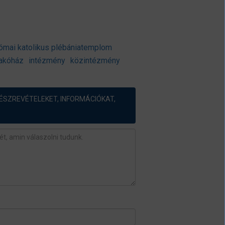
ómai katolikus plébániatemplom
lakóház
intézmény
közintézmény
ÉSZREVÉTELEKET, INFORMÁCIÓKAT,