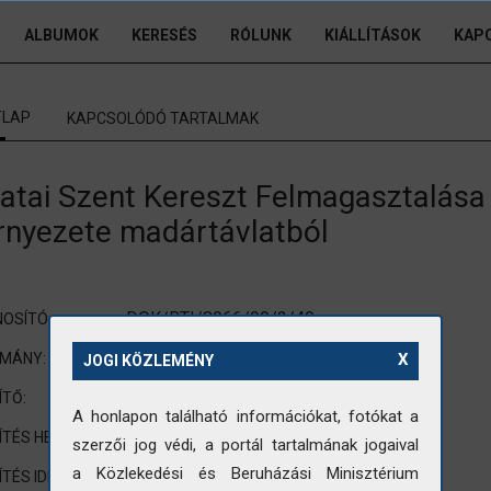
ALBUMOK
KERESÉS
RÓLUNK
KIÁLLÍTÁSOK
KAP
TLAP
KAPCSOLÓDÓ TARTALMAK
tatai Szent Kereszt Felmagasztalás
rnyezete madártávlatból
DOK/BTI/8966/90/2/40
OSÍTÓ:
Tervdokumentációból
OMÁNY:
X
JOGI KÖZLEMÉNY
nincs adat
ÍTŐ:
A honlapon található információkat, fotókat a
Tata
ÍTÉS HELYE:
szerzői jog védi, a portál tartalmának jogaival
a Közlekedési és Beruházási Minisztérium
1989
ÍTÉS IDEJE: