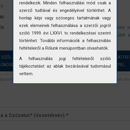
rendelkezik. Minden felhasználási mód csak a
nem standard méretre vágott fotó
T:
szerző tudtával és engedélyével történhet. A
Látkép
UM:
honlap képi vagy szöveges tartalmának vagy
ezek elemeinek felhasználása a szerzői jogról
szakrális épület
templom
plébániatemplom
r
ÉK:
szóló 1999. évi LXXVI. tv. rendelkezései szerint
római katolikus
katolikus
épület
lakóépület
történhet. További információk a felhasználás
feltételeiről a Rólunk menüpontban olvashatók.
T SZÓL HOZZÁ?! ÖRÖMMEL FOGADJUK A FOTÓINKKAL KAPCSOLATOS 
A felhasználás jogi feltételeiről szóló
LÖNÖSEN AZOKBAN AZ ESETEKBEN, AHOL „NINCS ADAT” SZEREPEL.
tájékoztatást az ablak bezárásával tudomásul
vettem.
revétel
*
rta a Szózatot? (Vezetéknév)
*