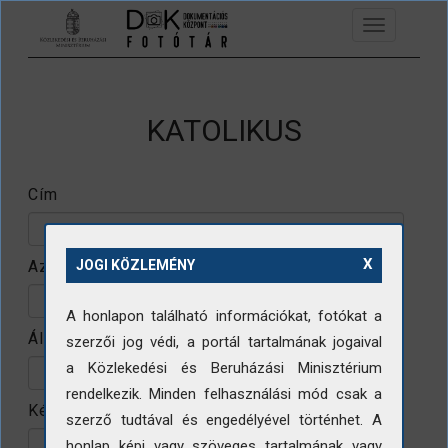
Ugrás a tartalomra
Toggle
navigation
KATOLIKUS
Cím
X
Azonosító
JOGI KÖZLEMÉNY
A honlapon található információkat, fotókat a
Állomány
szerzői jog védi, a portál tartalmának jogaival
a Közlekedési és Beruházási Minisztérium
rendelkezik. Minden felhasználási mód csak a
Készítő
szerző tudtával és engedélyével történhet. A
honlap képi vagy szöveges tartalmának vagy