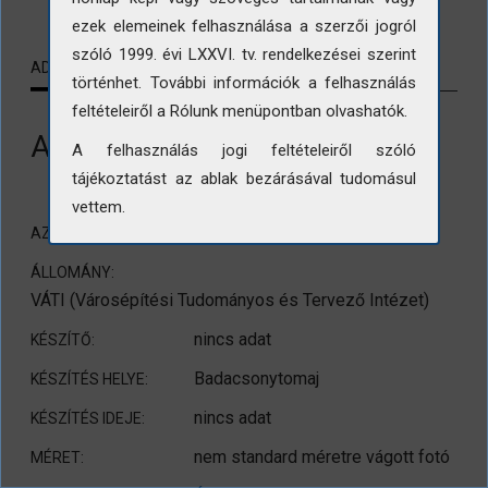
ezek elemeinek felhasználása a szerzői jogról
szóló 1999. évi LXXVI. tv. rendelkezései szerint
ADATLAP
KAPCSOLÓDÓ TARTALMAK
történhet. További információk a felhasználás
feltételeiről a Rólunk menüpontban olvashatók.
A badacsonyi Poharazó
A felhasználás jogi feltételeiről szóló
tájékoztatást az ablak bezárásával tudomásul
vettem.
DOK/VÁTI/139/26
AZONOSÍTÓ:
ÁLLOMÁNY:
VÁTI (Városépítési Tudományos és Tervező Intézet)
nincs adat
KÉSZÍTŐ:
Badacsonytomaj
KÉSZÍTÉS HELYE:
nincs adat
KÉSZÍTÉS IDEJE:
nem standard méretre vágott fotó
MÉRET: