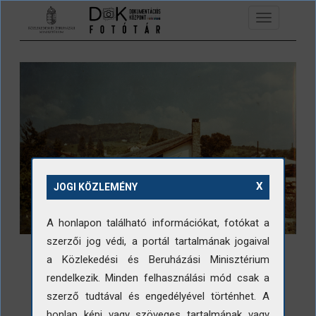
Ugrás a tartalomra
Toggle
navigation
X
JOGI KÖZLEMÉNY
A honlapon található információkat, fotókat a
szerzői jog védi, a portál tartalmának jogaival
a Közlekedési és Beruházási Minisztérium
rendelkezik. Minden felhasználási mód csak a
szerző tudtával és engedélyével történhet. A
LETÖLTÉS
honlap képi vagy szöveges tartalmának vagy