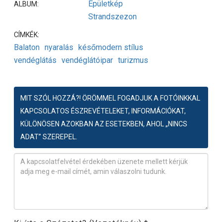
Épületkép
ALBUM:
Strandszezon
CÍMKÉK:
Balaton
nyaralás
későmodern stílus
vendéglátás
vendéglátóipar
turizmus
MIT SZÓL HOZZÁ?! ÖRÖMMEL FOGADJUK A FOTÓINKKAL
KAPCSOLATOS ÉSZREVÉTELEKET, INFORMÁCIÓKAT,
KÜLÖNÖSEN AZOKBAN AZ ESETEKBEN, AHOL „NINCS
ADAT” SZEREPEL.
Észrevétel
*