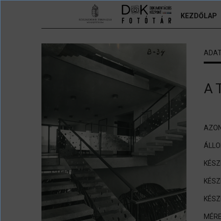
Ugrás a tartalomra
KEZDŐLAP
ADA
A 
AZON
ÁLL
KÉSZ
KÉSZ
KÉSZ
MÉRE