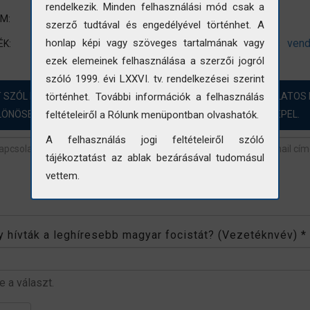
rendelkezik. Minden felhasználási mód csak a
Belsőépítészet
UM:
szerző tudtával és engedélyével történhet. A
lépcső
belsőépítészet
szálló
turizmus
vend
honlap képi vagy szöveges tartalmának vagy
ÉK:
ezek elemeinek felhasználása a szerzői jogról
szóló 1999. évi LXXVI. tv. rendelkezései szerint
T SZÓL HOZZÁ?! ÖRÖMMEL FOGADJUK A FOTÓINKKAL KAPCSOLATOS 
történhet. További információk a felhasználás
LÖNÖSEN AZOKBAN AZ ESETEKBEN, AHOL „NINCS ADAT” SZEREPEL.
feltételeiről a Rólunk menüpontban olvashatók.
A felhasználás jogi feltételeiről szóló
tájékoztatást az ablak bezárásával tudomásul
vettem.
revétel
*
 hívták a leghíresebb magyar focistát? (Vezetéknvév)
*
be a választ.