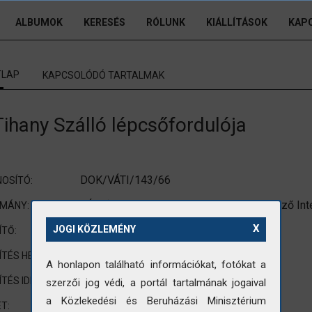
ALBUMOK
KERESÉS
RÓLUNK
KIÁLLÍTÁSOK
KAP
TLAP
KAPCSOLÓDÓ TARTALMAK
Tihany Szálló lépcsőfordulója
DOK/VÁTI/143/66
OSÍTÓ:
VÁTI (Városépítési Tudományos és Tervező Int
OMÁNY:
X
nincs adat
JOGI KÖZLEMÉNY
ÍTŐ:
Tihany
ÍTÉS HELYE:
A honlapon található információkat, fotókat a
nincs adat
ÍTÉS IDEJE:
szerzői jog védi, a portál tartalmának jogaival
a Közlekedési és Beruházási Minisztérium
90x120mm
T: