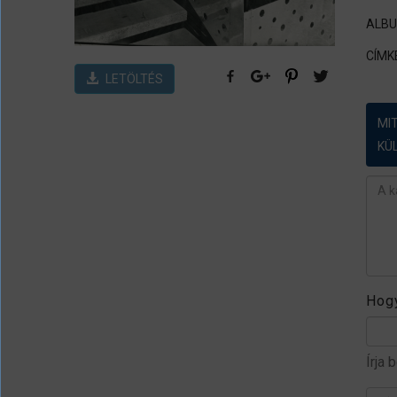
ALB
CÍMK
LETÖLTÉS
MI
KÜ
Ész
Hogy
Írja 