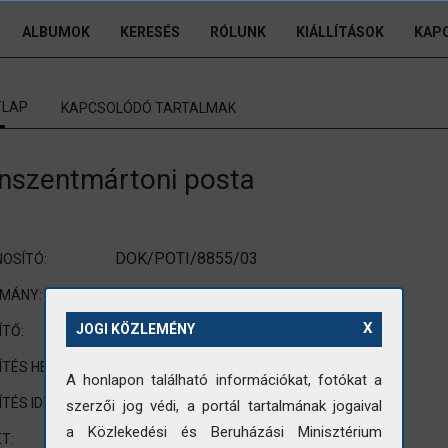
ALBUMOK
KERESÉS
RÓLUNK
KIÁLLÍTÁSOK
KAP
TLAP
KAPCSOLÓDÓ TARTALMAK
nszentmártoni posta
DOK/POTI/8855/03
OSÍTÓ:
POTI (Postai Tervező Intézet)
OMÁNY:
X
nincs adat
JOGI KÖZLEMÉNY
ÍTŐ:
Kunszentmárton
ÍTÉS HELYE:
A honlapon található információkat, fotókat a
nincs adat
ÍTÉS IDEJE:
szerzői jog védi, a portál tartalmának jogaival
a Közlekedési és Beruházási Minisztérium
Leica 35mm
T: