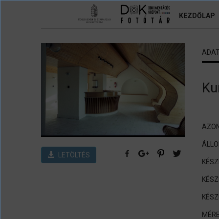
Ugrás a tartalomra
KEZDŐLAP
ADA
Ku
AZON
ÁLL
LETÖLTÉS
KÉSZ
KÉSZ
KÉSZ
MÉRE