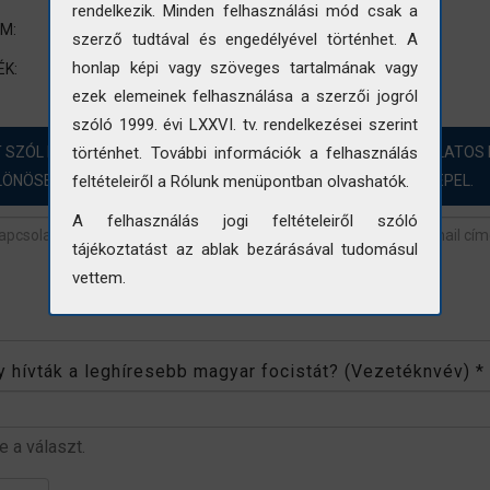
rendelkezik. Minden felhasználási mód csak a
Belsőépítészet
UM:
szerző tudtával és engedélyével történhet. A
POTI
épület kép
belső kép
posta
honlap képi vagy szöveges tartalmának vagy
ÉK:
ezek elemeinek felhasználása a szerzői jogról
szóló 1999. évi LXXVI. tv. rendelkezései szerint
T SZÓL HOZZÁ?! ÖRÖMMEL FOGADJUK A FOTÓINKKAL KAPCSOLATOS 
történhet. További információk a felhasználás
LÖNÖSEN AZOKBAN AZ ESETEKBEN, AHOL „NINCS ADAT” SZEREPEL.
feltételeiről a Rólunk menüpontban olvashatók.
A felhasználás jogi feltételeiről szóló
tájékoztatást az ablak bezárásával tudomásul
vettem.
revétel
*
 hívták a leghíresebb magyar focistát? (Vezetéknvév)
*
be a választ.