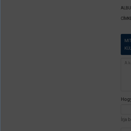
ALB
CÍMK
MI
KÜ
Ész
Hogy
Írja 