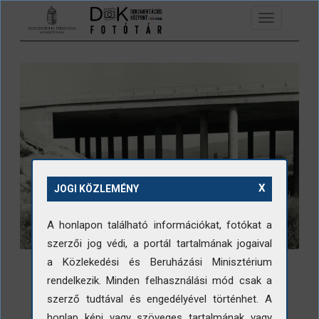
Ugrás a tartalomra
Toggle
navigation
X
JOGI KÖZLEMÉNY
A honlapon található információkat, fotókat a
szerzői jog védi, a portál tartalmának jogaival
a Közlekedési és Beruházási Minisztérium
rendelkezik. Minden felhasználási mód csak a
szerző tudtával és engedélyével történhet. A
honlap képi vagy szöveges tartalmának vagy