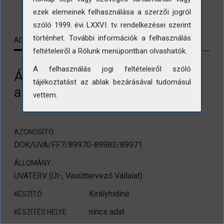
LETÖLTÉS
ezek elemeinek felhasználása a szerzői jogról
szóló 1999. évi LXXVI. tv. rendelkezései szerint
történhet. További információk a felhasználás
ADATLAP
KAPCSOLÓDÓ TARTALMAK
feltételeiről a Rólunk menüpontban olvashatók.
A felhasználás jogi feltételeiről szóló
Által-ér híd az M1-es
tájékoztatást az ablak bezárásával tudomásul
autópályán
vettem.
AZONOSÍTÓ:
DOK/UVA/FF7/89970-89983/89971
ÁLLOMÁNY:
UVATERV (Út-, Vasúttervező Vállalat)
Királyhidiné
KÉSZÍTŐ:
nincs adat
KÉSZÍTÉS HELYE: