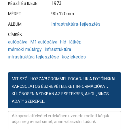
1973
KÉSZÍTÉS IDEJE:
90x120mm
MÉRET:
Infrastruktúra-fejlesztés
ALBUM:
CÍMKÉK:
autópálya
M1 autópálya
híd
látkép
mérnöki műtárgy
infrastruktúra
infrastruktúra fejlesztése
közlekedés
MIT SZÓL HOZZÁ?! ÖRÖMMEL FOGADJUK A FOTÓINKKAL
KAPCSOLATOS ÉSZREVÉTELEKET, INFORMÁCIÓKAT,
KÜLÖNÖSEN AZOKBAN AZ ESETEKBEN, AHOL „NINCS
ADAT” SZEREPEL.