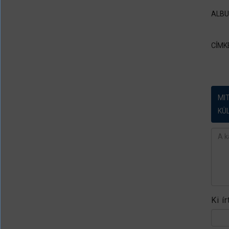
ALB
CÍMK
MI
KÜ
Ész
Ki í