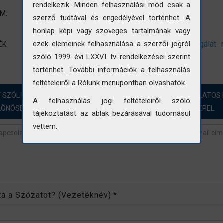
rendelkezik. Minden felhasználási mód csak a
Épületkép
UM:
szerző tudtával és engedélyével történhet. A
Terep-és labormunka
honlap képi vagy szöveges tartalmának vagy
épület
épületkép
állapotfelmérés
vizsgálat
ezek elemeinek felhasználása a szerzői jogról
ÉK:
felmérés
szóló 1999. évi LXXVI. tv. rendelkezései szerint
történhet. További információk a felhasználás
feltételeiről a Rólunk menüpontban olvashatók.
T SZÓL HOZZÁ?! ÖRÖMMEL FOGADJUK A FOTÓINKKAL KAPCSOLATOS 
A felhasználás jogi feltételeiről szóló
LÖNÖSEN AZOKBAN AZ ESETEKBEN, AHOL „NINCS ADAT” SZEREPEL.
tájékoztatást az ablak bezárásával tudomásul
vettem.
revétel
*
rta a Szózatot? (Vezetéknév)
*