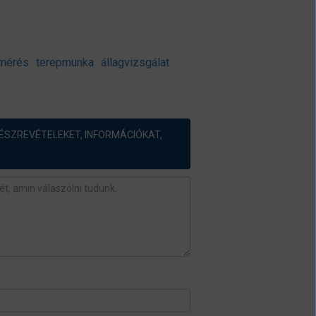
mérés
terepmunka
állagvizsgálat
ÉSZREVÉTELEKET, INFORMÁCIÓKAT,