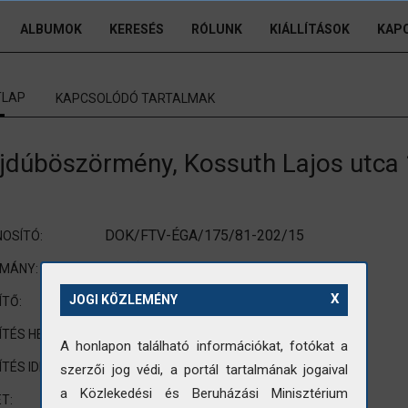
ALBUMOK
KERESÉS
RÓLUNK
KIÁLLÍTÁSOK
KAP
TLAP
KAPCSOLÓDÓ TARTALMAK
jdúböszörmény, Kossuth Lajos utca 
DOK/FTV-ÉGA/175/81-202/15
OSÍTÓ:
FTV (Földmérő és Talajvizsgáló Vállalat)
OMÁNY:
X
nincs adat
JOGI KÖZLEMÉNY
ÍTŐ:
Hajdúböszörmény
ÍTÉS HELYE:
A honlapon található információkat, fotókat a
1981
ÍTÉS IDEJE:
szerzői jog védi, a portál tartalmának jogaival
a Közlekedési és Beruházási Minisztérium
90x120mm
T: