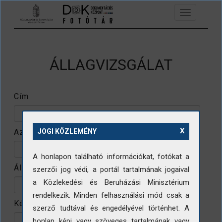
Ugrás a tartalomra
Toggle
navigation
ÁLLAGVIZSGÁLAT
Cím
X
Azonosító
JOGI KÖZLEMÉNY
A honlapon található információkat, fotókat a
Állomány
szerzői jog védi, a portál tartalmának jogaival
a Közlekedési és Beruházási Minisztérium
rendelkezik. Minden felhasználási mód csak a
Készítő
szerző tudtával és engedélyével történhet. A
honlap képi vagy szöveges tartalmának vagy