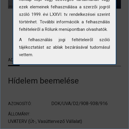
ezek elemeinek felhasználása a szerzői jogról
szóló 1999. évi LXXVI. tv. rendelkezései szerint
történhet. További információk a felhasználás
feltételeiről a Rólunk menüpontban olvashatók.
LETÖLTÉS
A felhasználás jogi feltételeiről szóló
tájékoztatást az ablak bezárásával tudomásul
vettem.
ADATLAP
KAPCSOLÓDÓ TARTALMAK
Hídelem beemelése
DOK/UVA/D2/908-938/916
AZONOSÍTÓ:
ÁLLOMÁNY:
UVATERV (Út-, Vasúttervező Vállalat)