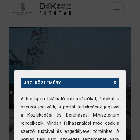
Ugrás a tartalomra
Toggle
navigation
X
JOGI KÖZLEMÉNY
A honlapon található információkat, fotókat a
szerzői jog védi, a portál tartalmának jogaival
a Közlekedési és Beruházási Minisztérium
rendelkezik. Minden felhasználási mód csak a
szerző tudtával és engedélyével történhet. A
honlap képi vagy szöveges tartalmának vagy