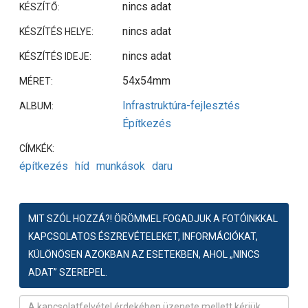
nincs adat
KÉSZÍTŐ:
nincs adat
KÉSZÍTÉS HELYE:
nincs adat
KÉSZÍTÉS IDEJE:
54x54mm
MÉRET:
Infrastruktúra-fejlesztés
ALBUM:
Építkezés
CÍMKÉK:
építkezés
híd
munkások
daru
MIT SZÓL HOZZÁ?! ÖRÖMMEL FOGADJUK A FOTÓINKKAL
KAPCSOLATOS ÉSZREVÉTELEKET, INFORMÁCIÓKAT,
KÜLÖNÖSEN AZOKBAN AZ ESETEKBEN, AHOL „NINCS
ADAT” SZEREPEL.