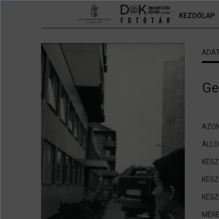
Ugrás a tartalomra
KEZDŐLAP
ADA
Ge
AZON
ÁLL
KÉSZ
KÉSZ
KÉSZ
MÉRE