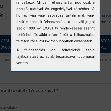
rendelkezik. Minden felhasználási mód csak a
Terep-és labormunka
UM:
szerző tudtával és engedélyével történhet. A
állapotfelmérés
vizsgálat
mérés
terepmunka
honlap képi vagy szöveges tartalmának vagy
ÉK:
intézmény
Budapest
főváros
geodéta
műsz
ezek elemeinek felhasználása a szerzői jogról
szóló 1999. évi LXXVI. tv. rendelkezései szerint
történhet. További információk a felhasználás
T SZÓL HOZZÁ?! ÖRÖMMEL FOGADJUK A FOTÓINKKAL KAPCSOLATOS 
feltételeiről a Rólunk menüpontban olvashatók.
LÖNÖSEN AZOKBAN AZ ESETEKBEN, AHOL „NINCS ADAT” SZEREPEL.
A felhasználás jogi feltételeiről szóló
tájékoztatást az ablak bezárásával tudomásul
vettem.
revétel
*
rta a Szózatot? (Vezetéknév)
*
be a választ.