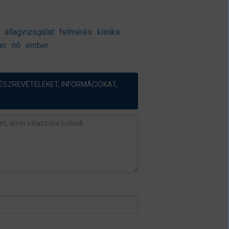
állagvizsgálat
felmérés
klinika
er
nő
ember
ÉSZREVÉTELEKET, INFORMÁCIÓKAT,