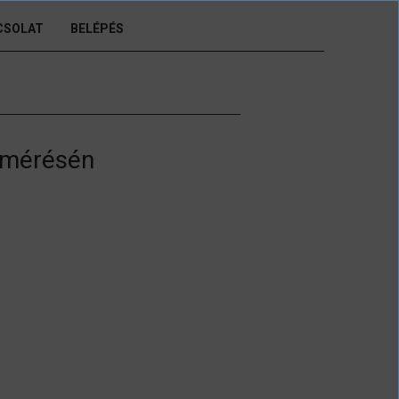
CSOLAT
BELÉPÉS
lmérésén