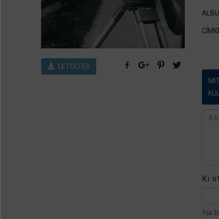
ALB
CÍMK
LETÖLTÉS
MI
KÜ
Ész
Ki í
Írja 