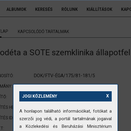
ALBUMOK
KERESÉS
RÓLUNK
KIÁLLÍTÁSOK
KAP
TLAP
KAPCSOLÓDÓ TARTALMAK
odéta a SOTE szemklinika állapotfe
DOK/FTV-ÉGA/175/81-181/5
OSÍTÓ:
FTV (Földmérő és Talajvizsgáló Vállalat)
OMÁNY:
X
nincs adat
JOGI KÖZLEMÉNY
ÍTŐ:
Budapest
ÍTÉS HELYE:
A honlapon található információkat, fotókat a
1981
ÍTÉS IDEJE:
szerzői jog védi, a portál tartalmának jogaival
a Közlekedési és Beruházási Minisztérium
120x90mm
T: