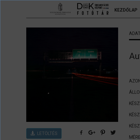
Ugrás a tartalomra
KEZDŐLAP
ADA
Au
AZON
ÁLL
KÉSZ
KÉSZ
KÉSZ
LETÖLTÉS
MÉRE