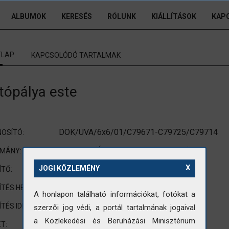
ALBUMOK
KERESÉS
RÓLUNK
KIÁLLÍTÁSOK
KAP
TLAP
KAPCSOLÓDÓ TARTALMAK
tópálya este
DOK/UVA/6x6/01/C79671-C79725/C79714
OSÍTÓ:
UVATERV (Út-, Vasúttervező Vállalat)
OMÁNY:
X
nincs adat
JOGI KÖZLEMÉNY
ÍTŐ:
nincs adat
ÍTÉS HELYE:
A honlapon található információkat, fotókat a
nincs adat
ÍTÉS IDEJE:
szerzői jog védi, a portál tartalmának jogaival
a Közlekedési és Beruházási Minisztérium
60x60mm középformátum
T: