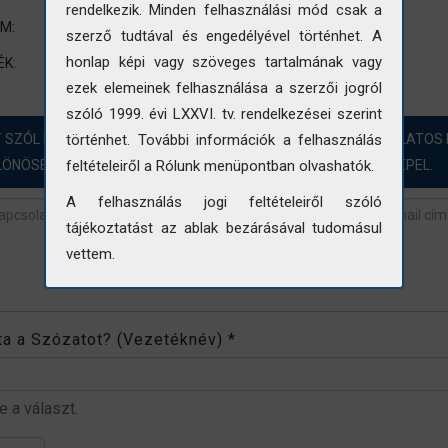
rendelkezik. Minden felhasználási mód csak a
Infrastruktúra-fejlesztés
UM:
szerző tudtával és engedélyével történhet. A
UVATERV
autópálya
út
autó út
honlap képi vagy szöveges tartalmának vagy
ÉK:
ezek elemeinek felhasználása a szerzői jogról
szóló 1999. évi LXXVI. tv. rendelkezései szerint
T SZÓL HOZZÁ?! ÖRÖMMEL FOGADJUK A FOTÓINKKAL KAPCSOLATOS 
történhet. További információk a felhasználás
LÖNÖSEN AZOKBAN AZ ESETEKBEN, AHOL „NINCS ADAT” SZEREPEL.
feltételeiről a Rólunk menüpontban olvashatók.
A felhasználás jogi feltételeiről szóló
tájékoztatást az ablak bezárásával tudomásul
vettem.
revétel
*
rta a Szózatot? (Vezetéknév)
*
be a választ.