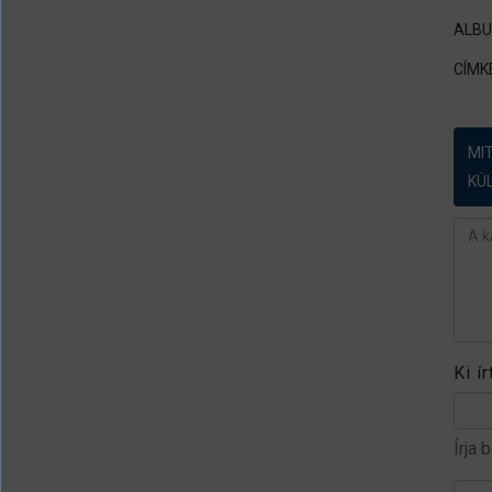
ALB
CÍMK
MI
KÜ
Ész
Ki í
Írja 