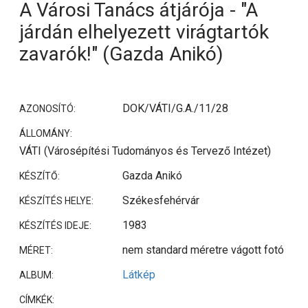
A Városi Tanács átjárója - "A
járdán elhelyezett virágtartók
zavarók!" (Gazda Anikó)
DOK/VÁTI/G.A./11/28
AZONOSÍTÓ:
ÁLLOMÁNY:
VÁTI (Városépítési Tudományos és Tervező Intézet)
Gazda Anikó
KÉSZÍTŐ:
Székesfehérvár
KÉSZÍTÉS HELYE:
1983
KÉSZÍTÉS IDEJE:
nem standard méretre vágott fotó
MÉRET:
Látkép
ALBUM:
CÍMKÉK: