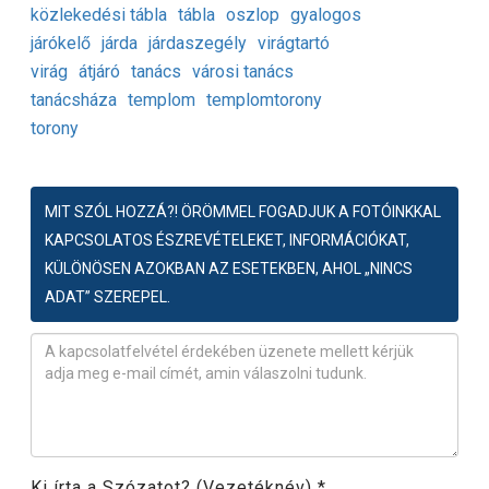
közlekedési tábla
tábla
oszlop
gyalogos
járókelő
járda
járdaszegély
virágtartó
virág
átjáró
tanács
városi tanács
tanácsháza
templom
templomtorony
torony
MIT SZÓL HOZZÁ?! ÖRÖMMEL FOGADJUK A FOTÓINKKAL
KAPCSOLATOS ÉSZREVÉTELEKET, INFORMÁCIÓKAT,
KÜLÖNÖSEN AZOKBAN AZ ESETEKBEN, AHOL „NINCS
ADAT” SZEREPEL.
Észrevétel
*
Ki írta a Szózatot? (Vezetéknév)
*