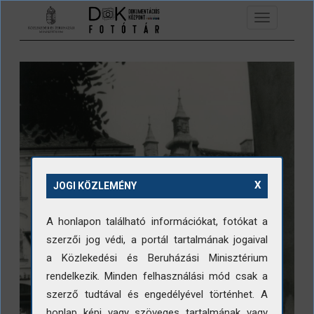
Ugrás a tartalomra
Toggle
navigation
X
JOGI KÖZLEMÉNY
A honlapon található információkat, fotókat a
szerzői jog védi, a portál tartalmának jogaival
a Közlekedési és Beruházási Minisztérium
rendelkezik. Minden felhasználási mód csak a
szerző tudtával és engedélyével történhet. A
honlap képi vagy szöveges tartalmának vagy