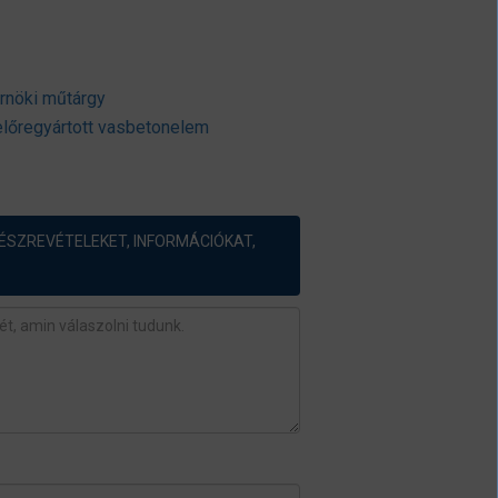
rnöki műtárgy
előregyártott vasbetonelem
ÉSZREVÉTELEKET, INFORMÁCIÓKAT,