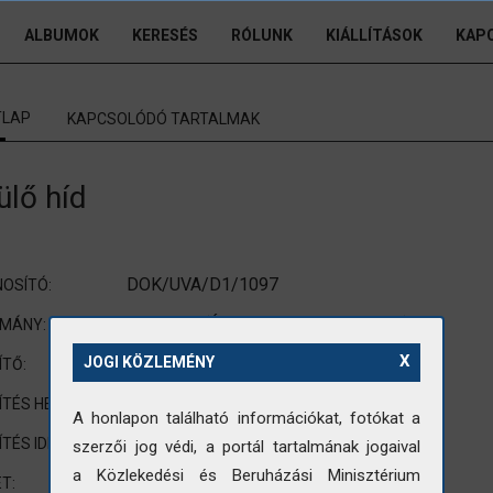
ALBUMOK
KERESÉS
RÓLUNK
KIÁLLÍTÁSOK
KAP
TLAP
KAPCSOLÓDÓ TARTALMAK
ülő híd
DOK/UVA/D1/1097
OSÍTÓ:
UVATERV (Út-, Vasúttervező Vállalat)
OMÁNY:
X
nincs adat
JOGI KÖZLEMÉNY
ÍTŐ:
nincs adat
ÍTÉS HELYE:
A honlapon található információkat, fotókat a
nincs adat
ÍTÉS IDEJE:
szerzői jog védi, a portál tartalmának jogaival
a Közlekedési és Beruházási Minisztérium
54x54mm
T: