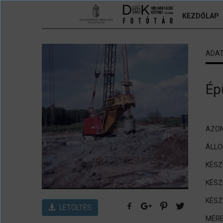
Ugrás a tartalomra
KEZDŐLAP
ADA
Ép
AZON
ÁLL
KÉSZ
KÉSZ
KÉSZ
LETÖLTÉS
MÉRE