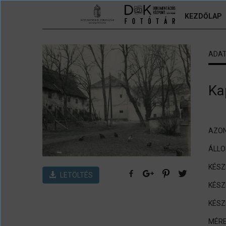
Ugrás a tartalomra
KEZDŐLAP
ADA
Ka
AZON
ÁLL
KÉSZ
LETÖLTÉS
KÉSZ
KÉSZ
MÉRE