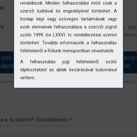
rendelkezik. Minden felhasználási mód csak a
Életkép
UM:
szerző tudtával és engedélyével történhet. A
Terep-és labormunka
honlap képi vagy szöveges tartalmának vagy
baromfi
tyúk
tyúkudvar
gazdasági udvar
gaz
ezek elemeinek felhasználása a szerzői jogról
ÉK:
mezőgazdasági épület
magtár
mérés
felmér
szóló 1999. évi LXXVI. tv. rendelkezései szerint
történhet. További információk a felhasználás
feltételeiről a Rólunk menüpontban olvashatók.
T SZÓL HOZZÁ?! ÖRÖMMEL FOGADJUK A FOTÓINKKAL KAPCSOLATOS 
A felhasználás jogi feltételeiről szóló
LÖNÖSEN AZOKBAN AZ ESETEKBEN, AHOL „NINCS ADAT” SZEREPEL.
tájékoztatást az ablak bezárásával tudomásul
vettem.
revétel
*
rta a Szózatot? (Vezetéknév)
*