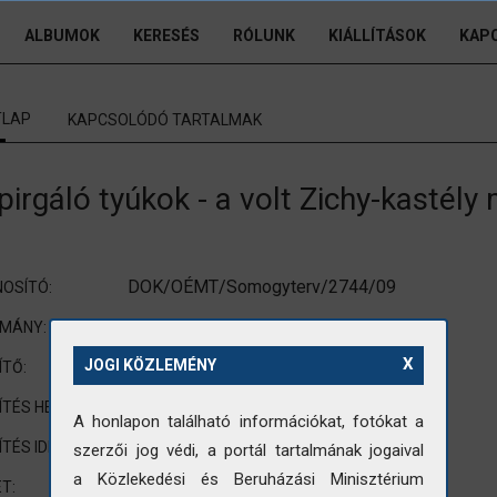
ALBUMOK
KERESÉS
RÓLUNK
KIÁLLÍTÁSOK
KAP
TLAP
KAPCSOLÓDÓ TARTALMAK
pirgáló tyúkok - a volt Zichy-kastély
DOK/OÉMT/Somogyterv/2744/09
OSÍTÓ:
Tervdokumentációból
OMÁNY:
X
nincs adat
JOGI KÖZLEMÉNY
ÍTŐ:
Nágocs
ÍTÉS HELYE:
A honlapon található információkat, fotókat a
1974
ÍTÉS IDEJE:
szerzői jog védi, a portál tartalmának jogaival
a Közlekedési és Beruházási Minisztérium
90x120mm
T: