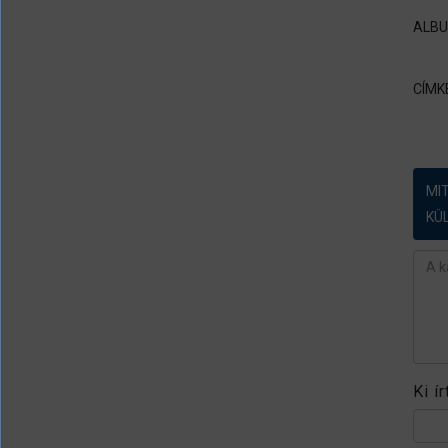
ALB
CÍMK
MI
KÜ
Ész
Ki í