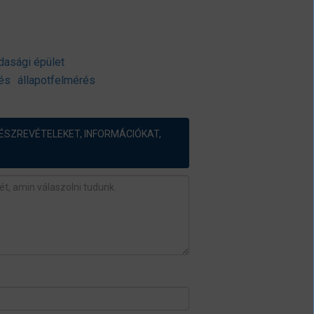
dasági épület
és
állapotfelmérés
ÉSZREVÉTELEKET, INFORMÁCIÓKAT,