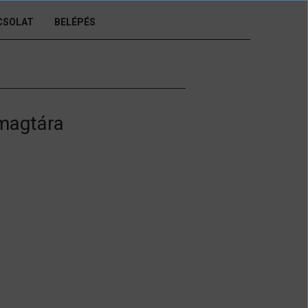
CSOLAT
BELÉPÉS
 magtára