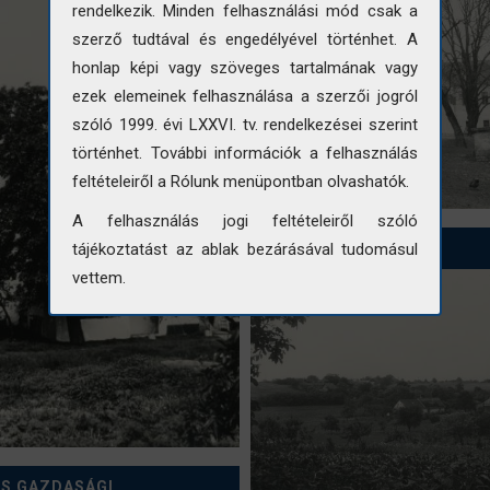
rendelkezik. Minden felhasználási mód csak a
szerző tudtával és engedélyével történhet. A
honlap képi vagy szöveges tartalmának vagy
ezek elemeinek felhasználása a szerzői jogról
szóló 1999. évi LXXVI. tv. rendelkezései szerint
történhet. További információk a felhasználás
feltételeiről a Rólunk menüpontban olvashatók.
A felhasználás jogi feltételeiről szóló
URHIDAI LÁTKÉP
tájékoztatást az ablak bezárásával tudomásul
vettem.
ÉS GAZDASÁGI