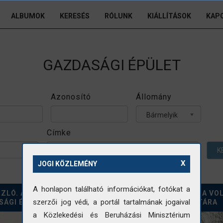
ALBUMOK
KERESÉS
RÓLUNK
KIÁLLÍTÁSOK
KAP
GAZDASÁGI ÉPÜLET
Azonosító
Állomány
Bármelyik
Címke
K
X
JOGI KÖZLEMÉNY
A honlapon található információkat, fotókat a
ZLÓ. A LELKÉSZLAK
KAPIRGÁLÓ TYÚKOK - A VO
szerzői jog védi, a portál tartalmának jogaival
SÁGI ÉPÜLETE
ZICHY-KASTÉLY MAGTÁRA
a Közlekedési és Beruházási Minisztérium