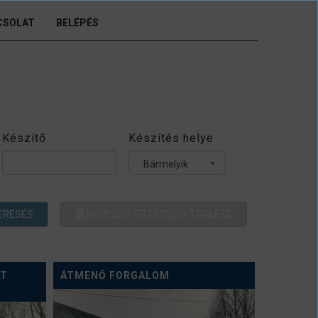
CSOLAT
BELÉPÉS
Készítő
Készítés helye
Bármelyik
ERESÉS
KERESÉSI FELTÉTELEK TÖRLÉSE
LT
ÁTMENŐ FORGALOM