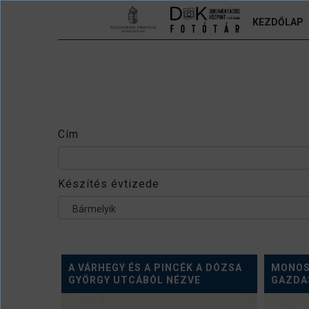
Ugrás a tartalomra
KEZDŐLAP
Cím
Készítés évtizede
Bármelyik
A VÁRHEGY ÉS A PINCÉK A DÓZSA
MONOS
GYÖRGY UTCÁBÓL NÉZVE
GAZDA