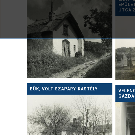
ÉPÜLE
UTCA 2
BÜK, VOLT SZAPÁRY-KASTÉLY
VELENC
GAZDÁ