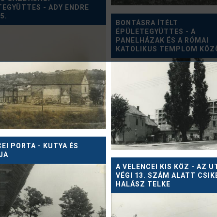
TEGYÜTTES - ADY ENDRE
5.
BONTÁSRA ÍTÉLT
ÉPÜLETEGYÜTTES - A
PANELHÁZAK ÉS A RÓMAI
KATOLIKUS TEMPLOM KÖZ
EI PORTA - KUTYA ÉS
JA
A VELENCEI KIS KÖZ - AZ 
VÉGI 13. SZÁM ALATT CSIK
HALÁSZ TELKE