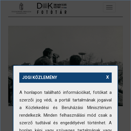
Ugrás a tartalomra
Toggle
navigation
X
JOGI KÖZLEMÉNY
A honlapon található információkat, fotókat a
szerzői jog védi, a portál tartalmának jogaival
a Közlekedési és Beruházási Minisztérium
rendelkezik. Minden felhasználási mód csak a
szerző tudtával és engedélyével történhet. A
honlap képi vagy szöveges tartalmának vagy