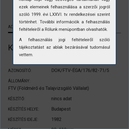
LETÖLTÉS
ezek elemeinek felhasználása a szerzői jogról
szóló 1999. évi LXXVI. tv. rendelkezései szerint
történhet. További információk a felhasználás
ADATLAP
KAPCSOLÓDÓ TARTALMAK
feltételeiről a Rólunk menüpontban olvashatók.
A felhasználás jogi feltételeiről szóló
Kilátás a Gellért-hegyről
tájékoztatást az ablak bezárásával tudomásul
vettem.
DOK/FTV-ÉGA/176/82-71/5
AZONOSÍTÓ:
ÁLLOMÁNY:
FTV (Földmérő és Talajvizsgáló Vállalat)
nincs adat
KÉSZÍTŐ:
Budapest
KÉSZÍTÉS HELYE:
1982
KÉSZÍTÉS IDEJE: