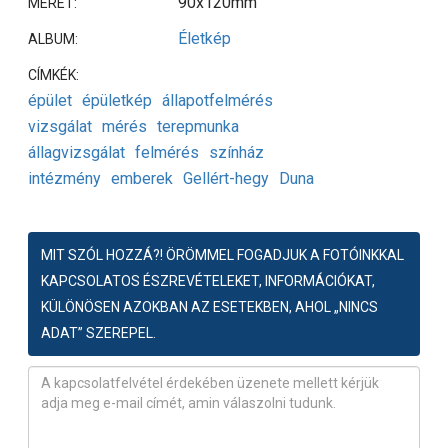
90x120mm
MÉRET:
Életkép
ALBUM:
CÍMKÉK:
épület
épületkép
állapotfelmérés
vizsgálat
mérés
terepmunka
állagvizsgálat
felmérés
színház
intézmény
emberek
Gellért-hegy
Duna
MIT SZÓL HOZZÁ?! ÖRÖMMEL FOGADJUK A FOTÓINKKAL
KAPCSOLATOS ÉSZREVÉTELEKET, INFORMÁCIÓKAT,
KÜLÖNÖSEN AZOKBAN AZ ESETEKBEN, AHOL „NINCS
ADAT” SZEREPEL.