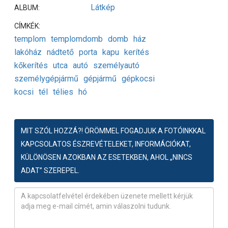
Látkép
ALBUM:
CÍMKÉK:
templom
templomdomb
domb
ház
lakóház
nádtető
porta
kapu
kerítés
kőkerítés
utca
autó
személyautó
személygépjármű
gépjármű
gépkocsi
kocsi
tél
télies
hó
MIT SZÓL HOZZÁ?! ÖRÖMMEL FOGADJUK A FOTÓINKKAL
KAPCSOLATOS ÉSZREVÉTELEKET, INFORMÁCIÓKAT,
KÜLÖNÖSEN AZOKBAN AZ ESETEKBEN, AHOL „NINCS
ADAT” SZEREPEL.