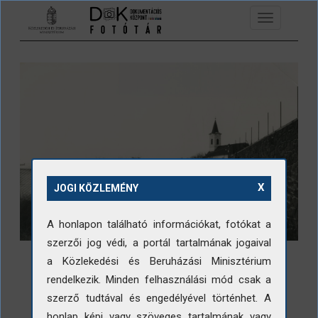
Ugrás a tartalomra
Toggle
navigation
X
JOGI KÖZLEMÉNY
A honlapon található információkat, fotókat a
szerzői jog védi, a portál tartalmának jogaival
a Közlekedési és Beruházási Minisztérium
rendelkezik. Minden felhasználási mód csak a
szerző tudtával és engedélyével történhet. A
LETÖLTÉS
honlap képi vagy szöveges tartalmának vagy