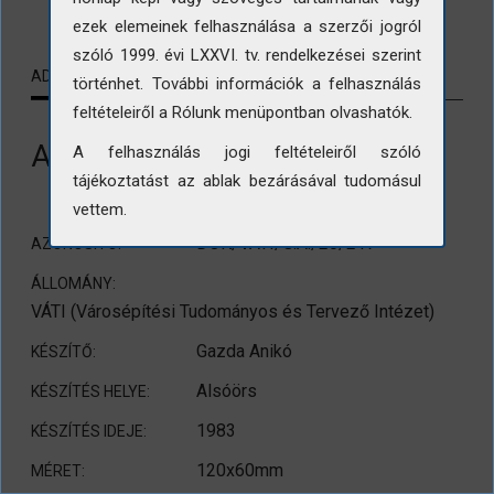
ezek elemeinek felhasználása a szerzői jogról
szóló 1999. évi LXXVI. tv. rendelkezései szerint
ADATLAP
KAPCSOLÓDÓ TARTALMAK
történhet. További információk a felhasználás
feltételeiről a Rólunk menüpontban olvashatók.
A templom környezet
A felhasználás jogi feltételeiről szóló
tájékoztatást az ablak bezárásával tudomásul
vettem.
DOK/VÁTI/G.A./20/217
AZONOSÍTÓ:
ÁLLOMÁNY:
VÁTI (Városépítési Tudományos és Tervező Intézet)
Gazda Anikó
KÉSZÍTŐ:
Alsóörs
KÉSZÍTÉS HELYE:
1983
KÉSZÍTÉS IDEJE:
120x60mm
MÉRET: