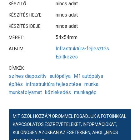
nincs adat
KÉSZÍTŐ:
nincs adat
KÉSZÍTÉS HELYE:
nincs adat
KÉSZÍTÉS IDEJE:
54x54mm
MÉRET:
Infrastruktúra-fejlesztés
ALBUM:
Építkezés
CÍMKÉK:
színes diapozitív
autópálya
M1 autópálya
építés
infrastruktúra fejlesztése
munka
munkafolyamat
közlekedés
munkagép
MIT SZÓL HOZZÁ?! ÖRÖMMEL FOGADJUK A FOTÓINKKAL
KAPCSOLATOS ÉSZREVÉTELEKET, INFORMÁCIÓKAT,
KÜLÖNÖSEN AZOKBAN AZ ESETEKBEN, AHOL „NINCS