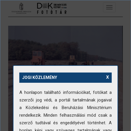
Ugrás a tartalomra
Toggle
navigation
X
JOGI KÖZLEMÉNY
A honlapon található információkat, fotókat a
szerzői jog védi, a portál tartalmának jogaival
a Közlekedési és Beruházási Minisztérium
rendelkezik. Minden felhasználási mód csak a
szerző tudtával és engedélyével történhet. A
honlap képi vagy szöveges tartalmának vagy