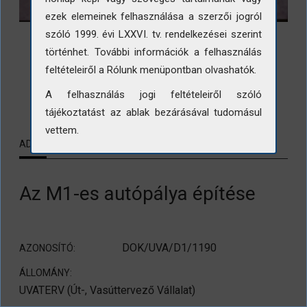
ezek elemeinek felhasználása a szerzői jogról
szóló 1999. évi LXXVI. tv. rendelkezései szerint
történhet. További információk a felhasználás
feltételeiről a Rólunk menüpontban olvashatók.
LETÖLTÉS
A felhasználás jogi feltételeiről szóló
tájékoztatást az ablak bezárásával tudomásul
vettem.
ADATLAP
KAPCSOLÓDÓ TARTALMAK
Az M1-es autópálya építése
DOK/UVA/D1/1190
AZONOSÍTÓ:
ÁLLOMÁNY:
UVATERV (Út-, Vasúttervező Vállalat)