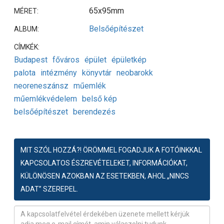
65x95mm
MÉRET:
Belsőépítészet
ALBUM:
CÍMKÉK:
Budapest
főváros
épület
épületkép
palota
intézmény
könyvtár
neobarokk
neoreneszánsz
műemlék
műemlékvédelem
belső kép
belsőépítészet
berendezés
MIT SZÓL HOZZÁ?! ÖRÖMMEL FOGADJUK A FOTÓINKKAL
KAPCSOLATOS ÉSZREVÉTELEKET, INFORMÁCIÓKAT,
KÜLÖNÖSEN AZOKBAN AZ ESETEKBEN, AHOL „NINCS
ADAT” SZEREPEL.