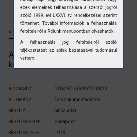
ezek elemeinek felhasználása a szerzői jogról
LETÖLTÉS
szóló 1999. évi LXXVI. tv. rendelkezései szerint
történhet. További információk a felhasználás
feltételeiről a Rólunk menüpontban olvashatók.
ADATLAP
KAPCSOLÓDÓ TARTALMAK
A felhasználás jogi feltételeiről szóló
tájékoztatást az ablak bezárásával tudomásul
A Fővárosi Szabó Ervin
vettem.
könyvtár épülete
DOK/BTI/3949/2000/22
AZONOSÍTÓ:
Tervdokumentációból
ÁLLOMÁNY:
nincs adat
KÉSZÍTŐ:
Budapest
KÉSZÍTÉS HELYE:
1979
KÉSZÍTÉS IDEJE: