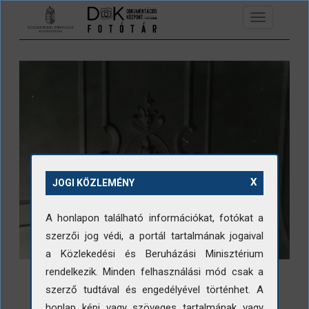
Ugrás a tartalomra
Toggle
navigation
X
JOGI KÖZLEMÉNY
A honlapon található információkat, fotókat a
szerzői jog védi, a portál tartalmának jogaival
a Közlekedési és Beruházási Minisztérium
rendelkezik. Minden felhasználási mód csak a
szerző tudtával és engedélyével történhet. A
honlap képi vagy szöveges tartalmának vagy