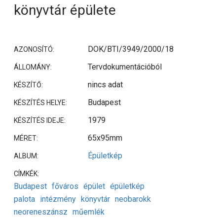
könyvtár épülete
DOK/BTI/3949/2000/18
AZONOSÍTÓ:
Tervdokumentációból
ÁLLOMÁNY:
nincs adat
KÉSZÍTŐ:
Budapest
KÉSZÍTÉS HELYE:
1979
KÉSZÍTÉS IDEJE:
65x95mm
MÉRET:
Épületkép
ALBUM:
CÍMKÉK:
Budapest
főváros
épület
épületkép
palota
intézmény
könyvtár
neobarokk
neoreneszánsz
műemlék