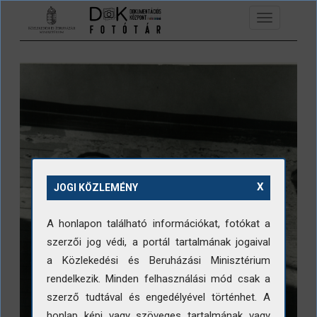
Ugrás a tartalomra
Toggle
navigation
X
JOGI KÖZLEMÉNY
A honlapon található információkat, fotókat a
szerzői jog védi, a portál tartalmának jogaival
a Közlekedési és Beruházási Minisztérium
rendelkezik. Minden felhasználási mód csak a
szerző tudtával és engedélyével történhet. A
honlap képi vagy szöveges tartalmának vagy