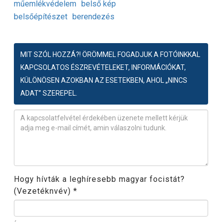
műemlékvédelem
belső kép
belsőépítészet
berendezés
MIT SZÓL HOZZÁ?! ÖRÖMMEL FOGADJUK A FOTÓINKKAL
KAPCSOLATOS ÉSZREVÉTELEKET, INFORMÁCIÓKAT,
KÜLÖNÖSEN AZOKBAN AZ ESETEKBEN, AHOL „NINCS
ADAT” SZEREPEL.
Észrevétel
*
Hogy hívták a leghíresebb magyar focistát?
(Vezetéknvév)
*