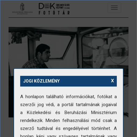
Ugrás a tartalomra
Toggle
navigation
X
JOGI KÖZLEMÉNY
A honlapon található információkat, fotókat a
szerzői jog védi, a portál tartalmának jogaival
a Közlekedési és Beruházási Minisztérium
rendelkezik. Minden felhasználási mód csak a
szerző tudtával és engedélyével történhet. A
honlap képi vagy szöveges tartalmának vagy