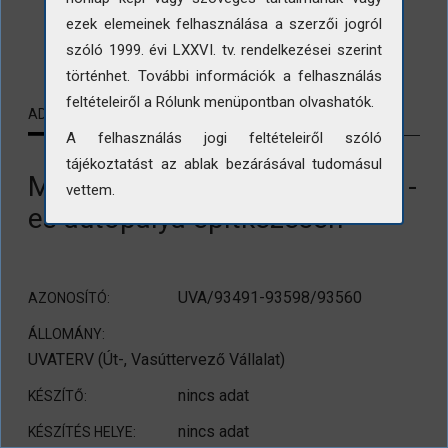
ezek elemeinek felhasználása a szerzői jogról
LETÖLTÉS
szóló 1999. évi LXXVI. tv. rendelkezései szerint
történhet. További információk a felhasználás
feltételeiről a Rólunk menüpontban olvashatók.
ADATLAP
KAPCSOLÓDÓ TARTALMAK
A felhasználás jogi feltételeiről szóló
tájékoztatást az ablak bezárásával tudomásul
Munkagép irányítópultja az M1-
vettem.
es autópálya építkezésén
UVA/93491-93598/93560
AZONOSÍTÓ:
ÁLLOMÁNY:
UVATERV (Út-, Vasúttervező Vállalat)
nincs adat
KÉSZÍTŐ:
nincs adat
KÉSZÍTÉS HELYE: