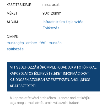
nincs adat
KÉSZÍTÉS IDEJE:
90x120mm
MÉRET:
Infrastruktúra-fejlesztés
ALBUM:
Építkezés
CÍMKÉK:
munkagép
ember
férfi
munkás
építkezés
MIT SZÓL HOZZÁ?! ÖRÖMMEL FOGADJUK A FOTÓINKKAL
KAPCSOLATOS ÉSZREVÉTELEKET, INFORMÁCIÓKAT,
KÜLÖNÖSEN AZOKBAN AZ ESETEKBEN, AHOL „NINCS
ADAT” SZEREPEL.