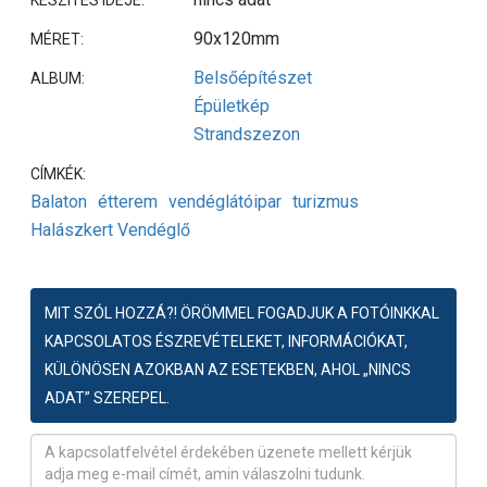
90x120mm
MÉRET:
Belsőépítészet
ALBUM:
Épületkép
Strandszezon
CÍMKÉK:
Balaton
étterem
vendéglátóipar
turizmus
Halászkert Vendéglő
MIT SZÓL HOZZÁ?! ÖRÖMMEL FOGADJUK A FOTÓINKKAL
KAPCSOLATOS ÉSZREVÉTELEKET, INFORMÁCIÓKAT,
KÜLÖNÖSEN AZOKBAN AZ ESETEKBEN, AHOL „NINCS
ADAT” SZEREPEL.