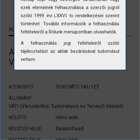
LETÖLTÉS
ezek elemeinek felhasználása a szerzői jogról
szóló 1999. évi LXXVI. tv. rendelkezései szerint
történhet. További információk a felhasználás
ADATLAP
KAPCSOLÓDÓ TARTALMAK
feltételeiről a Rólunk menüpontban olvashatók.
A felhasználás jogi feltételeiről szóló
A balatonfüredi Halászkert
tájékoztatást az ablak bezárásával tudomásul
vettem.
Vendéglő vendégtere
DOK/VÁTI/143/123
AZONOSÍTÓ:
ÁLLOMÁNY:
VÁTI (Városépítési Tudományos és Tervező Intézet)
nincs adat
KÉSZÍTŐ:
Balatonfüred
KÉSZÍTÉS HELYE:
nincs adat
KÉSZÍTÉS IDEJE: