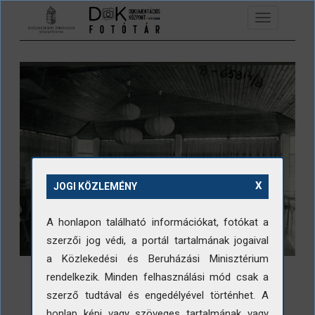
Ugrás a tartalomra
Toggle
navigation
X
JOGI KÖZLEMÉNY
A honlapon található információkat, fotókat a
szerzői jog védi, a portál tartalmának jogaival
a Közlekedési és Beruházási Minisztérium
rendelkezik. Minden felhasználási mód csak a
szerző tudtával és engedélyével történhet. A
honlap képi vagy szöveges tartalmának vagy