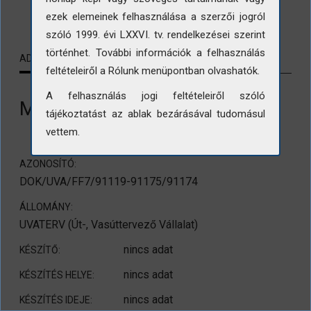
LETÖLTÉS
ezek elemeinek felhasználása a szerzői jogról
szóló 1999. évi LXXVI. tv. rendelkezései szerint
történhet. További információk a felhasználás
ADATLAP
KAPCSOLÓDÓ TARTALMAK
feltételeiről a Rólunk menüpontban olvashatók.
A felhasználás jogi feltételeiről szóló
M3 autópálya építése
tájékoztatást az ablak bezárásával tudomásul
vettem.
AZONOSÍTÓ:
DOK/UVA/FF7/91119-91175/91174
ÁLLOMÁNY:
UVATERV (Út-, Vasúttervező Vállalat)
nincs adat
KÉSZÍTŐ:
nincs adat
KÉSZÍTÉS HELYE:
nincs adat
KÉSZÍTÉS IDEJE: