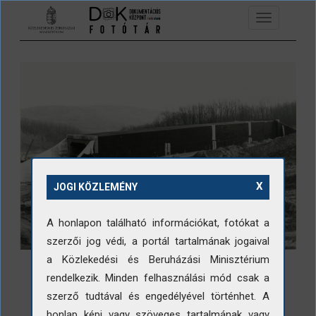
Ugrás a tartalomra
Toggle
navigation
X
JOGI KÖZLEMÉNY
A honlapon található információkat, fotókat a
szerzői jog védi, a portál tartalmának jogaival
a Közlekedési és Beruházási Minisztérium
rendelkezik. Minden felhasználási mód csak a
szerző tudtával és engedélyével történhet. A
honlap képi vagy szöveges tartalmának vagy