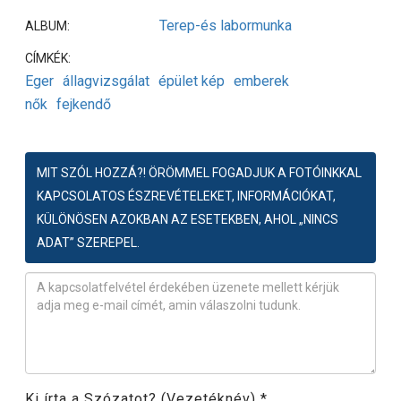
Terep-és labormunka
ALBUM:
CÍMKÉK:
Eger
állagvizsgálat
épület kép
emberek
nők
fejkendő
MIT SZÓL HOZZÁ?! ÖRÖMMEL FOGADJUK A FOTÓINKKAL
KAPCSOLATOS ÉSZREVÉTELEKET, INFORMÁCIÓKAT,
KÜLÖNÖSEN AZOKBAN AZ ESETEKBEN, AHOL „NINCS
ADAT” SZEREPEL.
Észrevétel
*
Ki írta a Szózatot? (Vezetéknév)
*