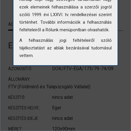
LETÖLTÉS
ezek elemeinek felhasználása a szerzői jogról
szóló 1999. évi LXXVI. tv. rendelkezései szerint
történhet. További információk a felhasználás
ADATLAP
KAPCSOLÓDÓ TARTALMAK
feltételeiről a Rólunk menüpontban olvashatók.
A felhasználás jogi feltételeiről szóló
Eger. Árpád út. Állagvizsgálat.
tájékoztatást az ablak bezárásával tudomásul
vettem.
DOK/FTV-ÉGA/173/79-74/09
AZONOSÍTÓ:
ÁLLOMÁNY:
FTV (Földmérő és Talajvizsgáló Vállalat)
nincs adat
KÉSZÍTŐ:
Eger
KÉSZÍTÉS HELYE:
nincs adat
KÉSZÍTÉS IDEJE:
120x90mm
MÉRET: