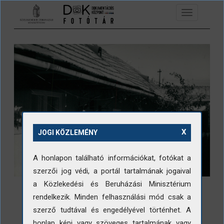
Ugrás a tartalomra
Toggle
navigation
X
JOGI KÖZLEMÉNY
A honlapon található információkat, fotókat a
szerzői jog védi, a portál tartalmának jogaival
a Közlekedési és Beruházási Minisztérium
rendelkezik. Minden felhasználási mód csak a
szerző tudtával és engedélyével történhet. A
honlap képi vagy szöveges tartalmának vagy