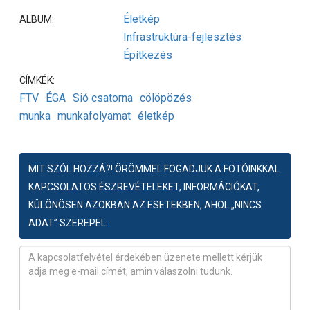
Életkép
ALBUM:
Infrastruktúra-fejlesztés
Építkezés
CÍMKÉK:
FTV
ÉGA
Sió csatorna
cölöpözés
munka
munkafolyamat
életkép
MIT SZÓL HOZZÁ?! ÖRÖMMEL FOGADJUK A FOTÓINKKAL
KAPCSOLATOS ÉSZREVÉTELEKET, INFORMÁCIÓKAT,
KÜLÖNÖSEN AZOKBAN AZ ESETEKBEN, AHOL „NINCS
ADAT” SZEREPEL.