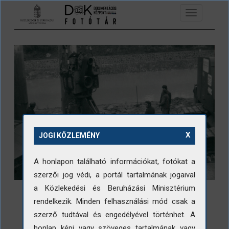
Ugrás a tartalomra
Toggle
navigation
X
JOGI KÖZLEMÉNY
A honlapon található információkat, fotókat a
szerzői jog védi, a portál tartalmának jogaival
a Közlekedési és Beruházási Minisztérium
rendelkezik. Minden felhasználási mód csak a
szerző tudtával és engedélyével történhet. A
honlap képi vagy szöveges tartalmának vagy