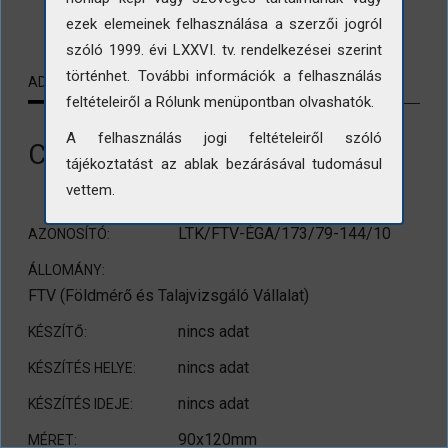
LETÖLTÉS
ezek elemeinek felhasználása a szerzői jogról
szóló 1999. évi LXXVI. tv. rendelkezései szerint
történhet. További információk a felhasználás
ADATLAP
KAPCSOLÓDÓ TARTALMAK
feltételeiről a Rólunk menüpontban olvashatók.
A felhasználás jogi feltételeiről szóló
Cölöpözés a Sió csatornánál.
tájékoztatást az ablak bezárásával tudomásul
vettem.
LTK/FTV-ÉGA/173/79-144/10
AZONOSÍTÓ:
ÁLLOMÁNY:
FTV (Földmérő és Talajvizsgáló Vállalat)
nincs adat
KÉSZÍTŐ:
nincs adat
KÉSZÍTÉS HELYE:
nincs adat
KÉSZÍTÉS IDEJE:
90x120mm
MÉRET: