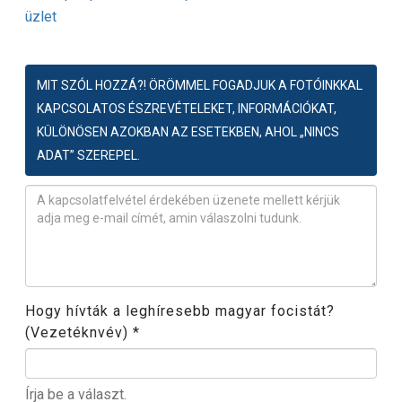
üzlet
MIT SZÓL HOZZÁ?! ÖRÖMMEL FOGADJUK A FOTÓINKKAL
KAPCSOLATOS ÉSZREVÉTELEKET, INFORMÁCIÓKAT,
KÜLÖNÖSEN AZOKBAN AZ ESETEKBEN, AHOL „NINCS
ADAT” SZEREPEL.
Észrevétel
*
Hogy hívták a leghíresebb magyar focistát?
(Vezetéknvév)
*
Írja be a választ.