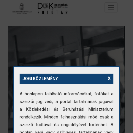
Ugrás a tartalomra
Toggle
navigation
X
JOGI KÖZLEMÉNY
A honlapon található információkat, fotókat a
szerzői jog védi, a portál tartalmának jogaival
a Közlekedési és Beruházási Minisztérium
rendelkezik. Minden felhasználási mód csak a
szerző tudtával és engedélyével történhet. A
honlap képi vagy szöveges tartalmának vagy