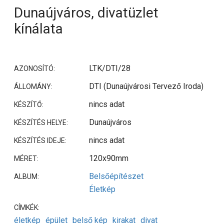
Dunaújváros, divatüzlet
kínálata
LTK/DTI/28
AZONOSÍTÓ:
DTI (Dunaújvárosi Tervező Iroda)
ÁLLOMÁNY:
nincs adat
KÉSZÍTŐ:
Dunaújváros
KÉSZÍTÉS HELYE:
nincs adat
KÉSZÍTÉS IDEJE:
120x90mm
MÉRET:
Belsőépítészet
ALBUM:
Életkép
CÍMKÉK:
életkép
épület
belső kép
kirakat
divat