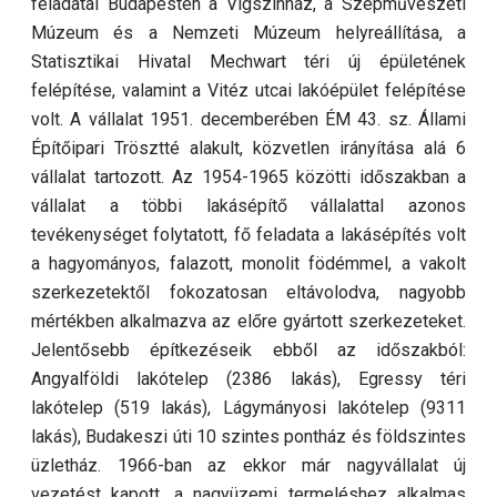
feladatai Budapesten a Vígszínház, a Szépművészeti
Múzeum és a Nemzeti Múzeum helyreállítása, a
Statisztikai Hivatal Mechwart téri új épületének
felépítése, valamint a Vitéz utcai lakóépület felépítése
volt. A vállalat 1951. decemberében ÉM 43. sz. Állami
Építőipari Trösztté alakult, közvetlen irányítása alá 6
vállalat tartozott. Az 1954-1965 közötti időszakban a
vállalat a többi lakásépítő vállalattal azonos
tevékenységet folytatott, fő feladata a lakásépítés volt
a hagyományos, falazott, monolit födémmel, a vakolt
szerkezetektől fokozatosan eltávolodva, nagyobb
mértékben alkalmazva az előre gyártott szerkezeteket.
Jelentősebb építkezéseik ebből az időszakból:
Angyalföldi lakótelep (2386 lakás), Egressy téri
lakótelep (519 lakás), Lágymányosi lakótelep (9311
lakás), Budakeszi úti 10 szintes pontház és földszintes
üzletház. 1966-ban az ekkor már nagyvállalat új
vezetést kapott, a nagyüzemi termeléshez alkalmas