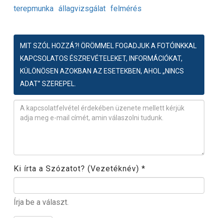
terepmunka
állagvizsgálat
felmérés
MIT SZÓL HOZZÁ?! ÖRÖMMEL FOGADJUK A FOTÓINKKAL
KAPCSOLATOS ÉSZREVÉTELEKET, INFORMÁCIÓKAT,
KÜLÖNÖSEN AZOKBAN AZ ESETEKBEN, AHOL „NINCS
ADAT” SZEREPEL.
Észrevétel
*
Ki írta a Szózatot? (Vezetéknév)
*
Írja be a választ.