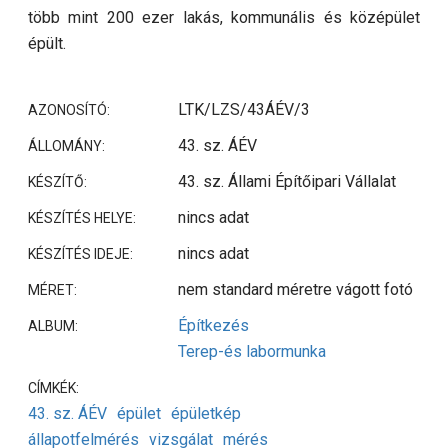
több mint 200 ezer lakás, kommunális és középület
épült.
LTK/LZS/43ÁÉV/3
AZONOSÍTÓ:
43. sz. ÁÉV
ÁLLOMÁNY:
43. sz. Állami Építőipari Vállalat
KÉSZÍTŐ:
nincs adat
KÉSZÍTÉS HELYE:
nincs adat
KÉSZÍTÉS IDEJE:
nem standard méretre vágott fotó
MÉRET:
Építkezés
ALBUM:
Terep-és labormunka
CÍMKÉK:
43. sz. ÁÉV
épület
épületkép
állapotfelmérés
vizsgálat
mérés