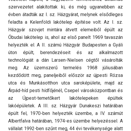
szervezetet alakítottak ki, és még ugyanebben az
évben átadták az I. sz. Házgyárat, melynek elsődleges
feladta a Kelenföldi lakótelep építése volt. Az I. sz.
Házgyár szovjet mintára átvett elemeiből épült az
Óbudai lakótelep is, ahol az első panelt 1969 tavaszán
helyezték el. A II. számú Házgyár Budapesten a Gyáli
úton épült, berendezéseit és az alkalmazott
technológiát a dán Larsen-Nielsen cégtől vásárolták
meg. Az üzemszerű termelés 1968 júliusában
kezdődött meg, paneljeiből először az újpesti Rózsa
utca és Munkásotthon utca saroképülete, majd az
Árpád-híd pesti hídfőjénél, Csepel városközpontban és
az Újpest-temetőkert lakótelepeken épültek
lakóépületek. A III. sz. Házgyár Dunakeszi határában
épült fel, 1970-ben helyezték üzembe, a IV. számút
Albertfalva határában, 1974-es üzembe helyezéssel. A
vállalat 1992-ben szűnt meg, 44 évi tevékenysége alatt