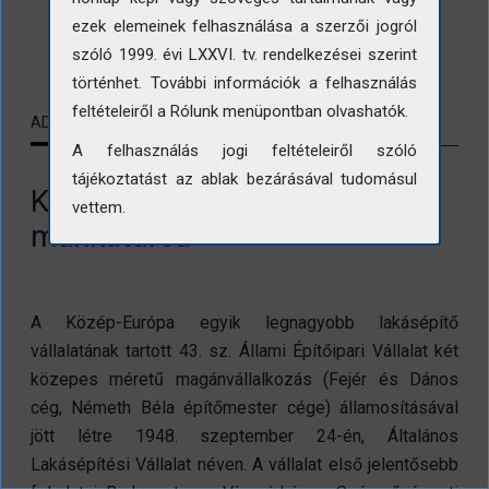
ezek elemeinek felhasználása a szerzői jogról
LETÖLTÉS
szóló 1999. évi LXXVI. tv. rendelkezései szerint
történhet. További információk a felhasználás
feltételeiről a Rólunk menüpontban olvashatók.
ADATLAP
KAPCSOLÓDÓ TARTALMAK
A felhasználás jogi feltételeiről szóló
tájékoztatást az ablak bezárásával tudomásul
Kiss László, a 43. sz. ÁÉV
vettem.
munkatársa
A Közép-Európa egyik legnagyobb lakásépítő
vállalatának tartott 43. sz. Állami Építőipari Vállalat két
közepes méretű magánvállalkozás (Fejér és Dános
cég, Németh Béla építőmester cége) államosításával
jött létre 1948. szeptember 24-én, Általános
Lakásépítési Vállalat néven. A vállalat első jelentősebb