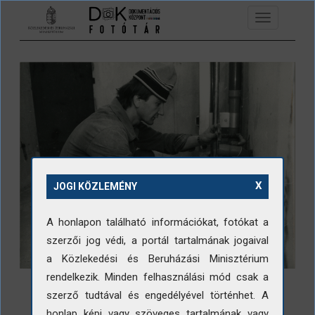
Ugrás a tartalomra
Toggle
navigation
X
JOGI KÖZLEMÉNY
A honlapon található információkat, fotókat a
szerzői jog védi, a portál tartalmának jogaival
a Közlekedési és Beruházási Minisztérium
rendelkezik. Minden felhasználási mód csak a
szerző tudtával és engedélyével történhet. A
honlap képi vagy szöveges tartalmának vagy