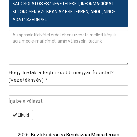
KAPCSOLATOS ÉSZREVÉTELEKET, INFORMÁCIÓKAT,
KÜLÖNÖSEN AZOKBAN AZ ESETEKBEN, AHOL „NINCS
ADAT” SZEREPEL.
Észrevétel
*
Hogy hívták a leghíresebb magyar focistát?
(Vezetéknvév)
*
Írja be a választ.
Elküld
2026.
Közlekedési és Beruházási Minisztérium