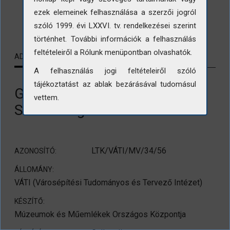
ezek elemeinek felhasználása a szerzői jogról
LETÖLTÉS
szóló 1999. évi LXXVI. tv. rendelkezései szerint
történhet. További információk a felhasználás
feltételeiről a Rólunk menüpontban olvashatók.
ADATLAP
KAPCSOLÓDÓ TARTALMAK
A felhasználás jogi feltételeiről szóló
tájékoztatást az ablak bezárásával tudomásul
Gyöngyösi városkép a
vettem.
Szabadság tér sarkából
LTK/VÁTI/MV/34/56
AZONOSÍTÓ:
ÁLLOMÁNY:
VÁTI (Városépítési Tudományos és Tervező Intézet)
KÉSZÍTŐ:
Múzeumok és Műemlékek Országos Központja