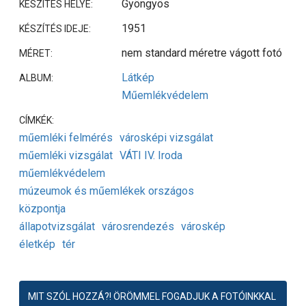
Gyöngyös
KÉSZÍTÉS HELYE:
1951
KÉSZÍTÉS IDEJE:
nem standard méretre vágott fotó
MÉRET:
Látkép
ALBUM:
Műemlékvédelem
CÍMKÉK:
műemléki felmérés
városképi vizsgálat
műemléki vizsgálat
VÁTI IV. Iroda
műemlékvédelem
múzeumok és műemlékek országos
központja
állapotvizsgálat
városrendezés
városkép
életkép
tér
MIT SZÓL HOZZÁ?! ÖRÖMMEL FOGADJUK A FOTÓINKKAL