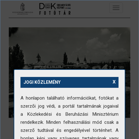
Ugrás a tartalomra
Toggle
navigation
X
JOGI KÖZLEMÉNY
A honlapon található információkat, fotókat a
szerzői jog védi, a portál tartalmának jogaival
a Közlekedési és Beruházási Minisztérium
rendelkezik. Minden felhasználási mód csak a
szerző tudtával és engedélyével történhet. A
honlap képi vagy szöveges tartalmának vagy