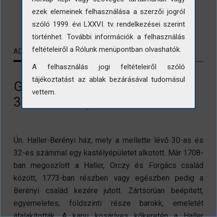
ezek elemeinek felhasználása a szerzői jogról
LETÖLTÉS
szóló 1999. évi LXXVI. tv. rendelkezései szerint
történhet. További információk a felhasználás
feltételeiről a Rólunk menüpontban olvashatók.
ADATLAP
KAPCSOLÓDÓ TARTALMAK
A felhasználás jogi feltételeiről szóló
tájékoztatást az ablak bezárásával tudomásul
Gyöngyös, Petőfi Sándor utca
vettem.
34. számú épület
Ún. Haller-Berényi ház, mely a mellette lévő 30-as és
32-es számmal egy kastélyépületet alkotott. Már 1708-
ban megoszlott a Haller, Orczy és Forgács család
között, 1773-ban részben vagy egészben pedig a
Berényi család kezére jutott. Zártsorúan beépített,
egyemeletes, földszinti része barokk, emeletét
átalakították. A kapu kosáríves kőkeretén a Haller