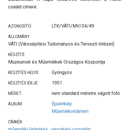
család címere.
LTK/VÁTI/MV/34/49
AZONOSÍTÓ:
ÁLLOMÁNY:
VÁTI (Városépítési Tudományos és Tervező Intézet)
KÉSZÍTŐ:
Múzeumok és Műemlékek Országos Központja
Gyöngyös
KÉSZÍTÉS HELYE:
1951
KÉSZÍTÉS IDEJE:
nem standard méretre vágott fotó
MÉRET:
Épületkép
ALBUM:
Műemlékvédelem
CÍMKÉK:
műemléki felmérés
városképi vizsgálat