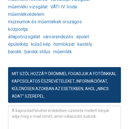
műemléki vizsgálat
VÁTI IV. Iroda
műemlékvédelem
múzeumok és műemlékek országos
központja
állapotvizsgálat
városrendezés
épület
épületkép
külső kép
homlokzat
kastély
barokk
barokk stílus
műemlék
MIT SZÓL HOZZÁ?! ÖRÖMMEL FOGADJUK A FOTÓINKKAL
KAPCSOLATOS ÉSZREVÉTELEKET, INFORMÁCIÓKAT,
KÜLÖNÖSEN AZOKBAN AZ ESETEKBEN, AHOL „NINCS
ADAT” SZEREPEL.