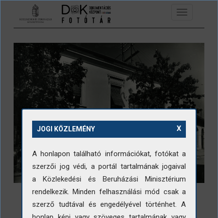
Ugrás a tartalomra
Toggle
navigation
X
JOGI KÖZLEMÉNY
A honlapon található információkat, fotókat a
szerzői jog védi, a portál tartalmának jogaival
a Közlekedési és Beruházási Minisztérium
rendelkezik. Minden felhasználási mód csak a
szerző tudtával és engedélyével történhet. A
honlap képi vagy szöveges tartalmának vagy