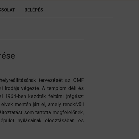
CSOLAT
BELÉPÉS
rése
 helyreállításának tervezését az OMF
 Irodája végezte. A templom déli és
l 1964-ben kezdték feltárni (régész:
elvek mentén járt el, amely rendkívüli
változtatást sem tartotta megfelelőnek,
 épület nyílásainak elosztásában és