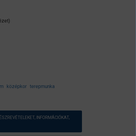
ézet)
om
középkor
terepmunka
ÉSZREVÉTELEKET, INFORMÁCIÓKAT,