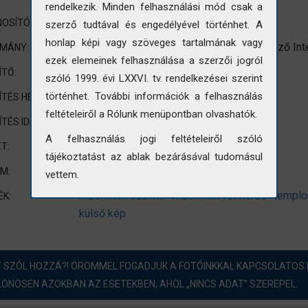
rendelkezik. Minden felhasználási mód csak a
VÁTI/M/1
OSÍTÓ:
szerző tudtával és engedélyével történhet. A
honlap képi vagy szöveges tartalmának vagy
VÁTI (Városépítési Tudományos és Tervező Int
OMÁNY:
ezek elemeinek felhasználása a szerzői jogról
nincs adat
ÍTŐ:
szóló 1999. évi LXXVI. tv. rendelkezései szerint
Bélapátfalva
történhet. További információk a felhasználás
ÍTÉS HELYE:
feltételeiről a Rólunk menüpontban olvashatók.
1964
ÍTÉS IDEJE:
A felhasználás jogi feltételeiről szóló
180x120mm
T:
tájékoztatást az ablak bezárásával tudomásul
Műemlékvédelem
UM:
vettem.
műemlékvédelem
műemléki felmérés
templ
ÉK:
külső kép
T SZÓL HOZZÁ?! ÖRÖMMEL FOGADJUK A FOTÓINKKAL KAPCSOLATOS 
LÖNÖSEN AZOKBAN AZ ESETEKBEN, AHOL „NINCS ADAT” SZEREPEL.