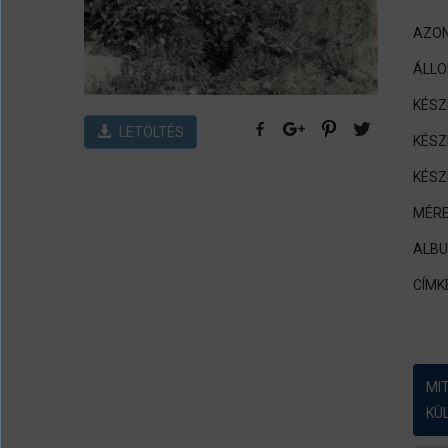
AZON
ÁLL
KÉSZ
LETÖLTÉS
KÉSZ
KÉSZ
MÉRE
ALB
CÍMK
MI
KÜ