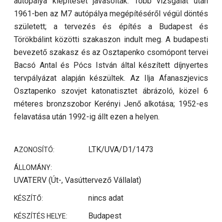
autópálya kiépítését javasolták. Több vizsgálat után
1961-ben az M7 autópálya megépítéséről végül döntés
született; a tervezés és építés a Budapest és
Törökbálint közötti szakaszon indult meg. A budapesti
bevezető szakasz és az Osztapenko csomópont tervei
Bacsó Antal és Pócs István által készített díjnyertes
tervpályázat alapján készültek. Az Ilja Afanaszjevics
Osztapenko szovjet katonatisztet ábrázoló, közel 6
méteres bronzszobor Kerényi Jenő alkotása; 1952-es
felavatása után 1992-ig állt ezen a helyen.
LTK/UVA/D1/1473
AZONOSÍTÓ:
ÁLLOMÁNY:
UVATERV (Út-, Vasúttervező Vállalat)
nincs adat
KÉSZÍTŐ:
Budapest
KÉSZÍTÉS HELYE: