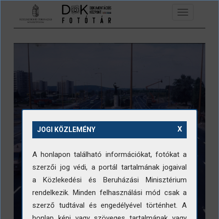
Ugrás a tartalomra
Toggle
navigation
X
JOGI KÖZLEMÉNY
A honlapon található információkat, fotókat a
szerzői jog védi, a portál tartalmának jogaival
a Közlekedési és Beruházási Minisztérium
rendelkezik. Minden felhasználási mód csak a
szerző tudtával és engedélyével történhet. A
honlap képi vagy szöveges tartalmának vagy