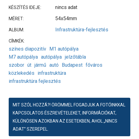
nincs adat
KÉSZÍTÉS IDEJE:
54x54mm
MÉRET:
Infrastruktúra-fejlesztés
ALBUM:
CÍMKÉK:
színes diapozitív
M1 autópálya
M7 autópálya
autópálya
jelzőtábla
szobor
út
jármű
autó
Budapest
főváros
közlekedés
infrastruktúra
infrastruktúra fejlesztés
MIT SZÓL HOZZÁ?! ÖRÖMMEL FOGADJUK A FOTÓINKKAL
KAPCSOLATOS ÉSZREVÉTELEKET, INFORMÁCIÓKAT,
KÜLÖNÖSEN AZOKBAN AZ ESETEKBEN, AHOL „NINCS
ADAT” SZEREPEL.