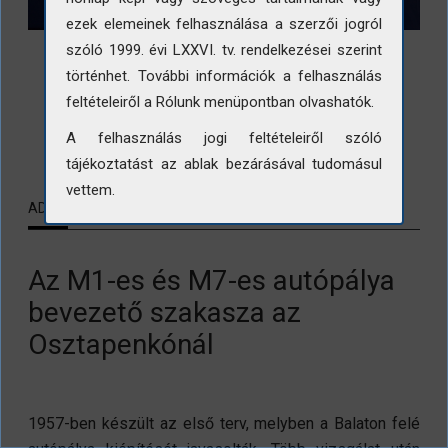
ezek elemeinek felhasználása a szerzői jogról
szóló 1999. évi LXXVI. tv. rendelkezései szerint
történhet. További információk a felhasználás
feltételeiről a Rólunk menüpontban olvashatók.
LETÖLTÉS
A felhasználás jogi feltételeiről szóló
tájékoztatást az ablak bezárásával tudomásul
vettem.
ADATLAP
KAPCSOLÓDÓ TARTALMAK
Az M1-es és M7-es autópálya
bevezető szakasza az
Osztapenkónál
1957-ben készült az első terv, melyben a Balaton felé