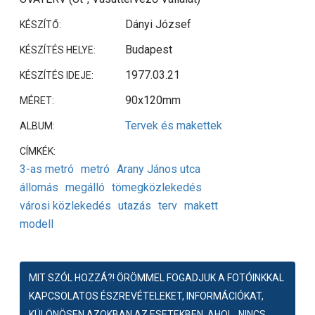
Dányi József
KÉSZÍTŐ:
Budapest
KÉSZÍTÉS HELYE:
1977.03.21
KÉSZÍTÉS IDEJE:
90x120mm
MÉRET:
Tervek és makettek
ALBUM:
CÍMKÉK:
3-as metró
metró
Arany János utca
állomás
megálló
tömegközlekedés
városi közlekedés
utazás
terv
makett
modell
MIT SZÓL HOZZÁ?! ÖRÖMMEL FOGADJUK A FOTÓINKKAL
KAPCSOLATOS ÉSZREVÉTELEKET, INFORMÁCIÓKAT,
KÜLÖNÖSEN AZOKBAN AZ ESETEKBEN, AHOL „NINCS