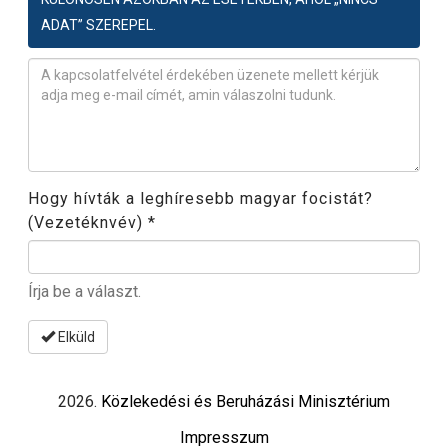
ADAT” SZEREPEL.
Észrevétel
*
Hogy hívták a leghíresebb magyar focistát?
(Vezetéknvév)
*
Írja be a választ.
Elküld
2026.
Közlekedési és Beruházási Minisztérium
Impresszum