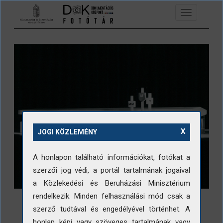
Ugrás a tartalomra
Toggle
navigation
X
JOGI KÖZLEMÉNY
A honlapon található információkat, fotókat a
szerzői jog védi, a portál tartalmának jogaival
a Közlekedési és Beruházási Minisztérium
rendelkezik. Minden felhasználási mód csak a
szerző tudtával és engedélyével történhet. A
honlap képi vagy szöveges tartalmának vagy