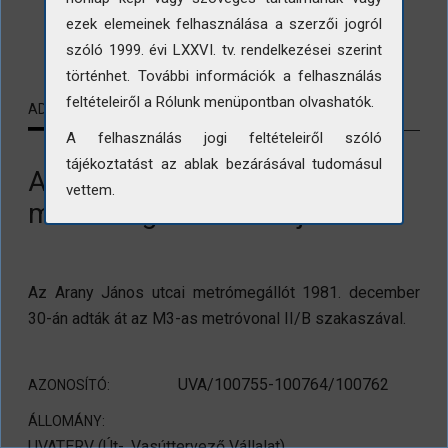
ezek elemeinek felhasználása a szerzői jogról
LETÖLTÉS
szóló 1999. évi LXXVI. tv. rendelkezései szerint
történhet. További információk a felhasználás
feltételeiről a Rólunk menüpontban olvashatók.
ADATLAP
KAPCSOLÓDÓ TARTALMAK
A felhasználás jogi feltételeiről szóló
tájékoztatást az ablak bezárásával tudomásul
Az Arany János utcai
vettem.
metrómegálló makettje
Az Arany János utcai metrómegállót 1981. december
30-án adták át az M3-as metróvonal II/B szakaszával.
UVA/100755-100764/100762
AZONOSÍTÓ:
ÁLLOMÁNY:
UVATERV (Út-, Vasúttervező Vállalat)