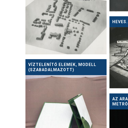
HEVES
VÍZTELENÍTŐ ELEMEK, MODELL
(SZABADALMAZOTT)
AZ ARA
METRÓ