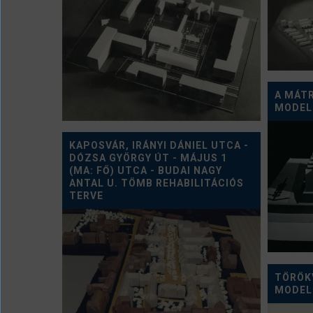
A MÁT
MODEL
KAPOSVÁR, IRÁNYI DÁNIEL UTCA -
DÓZSA GYÖRGY ÚT - MÁJUS 1
(MA: FŐ) UTCA - BUDAI NAGY
ANTAL U. TÖMB REHABILITÁCIÓS
TERVE
TÖRÖK
MODEL