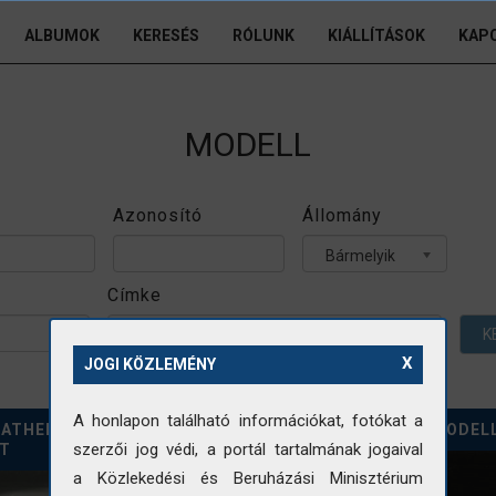
ALBUMOK
KERESÉS
RÓLUNK
KIÁLLÍTÁSOK
KAP
MODELL
Azonosító
Állomány
Bármelyik
Címke
K
X
JOGI KÖZLEMÉNY
A honlapon található információkat, fotókat a
ATHELY. VÁROSTERVEZÉSI
SZEGED TISZA-HÍD MODEL
szerzői jog védi, a portál tartalmának jogaival
T
a Közlekedési és Beruházási Minisztérium