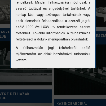
rendelkezik. Minden felhasználási mód csak a
szerző tudtával és engedélyével történhet. A
honlap képi vagy szöveges tartalmának vagy
ezek elemeinek felhasználása a szerzői jogról
szóló 1999. évi LXXVI. tv. rendelkezései szerint
RASZENTIMREI TANÁCSHÁZ
történhet. További információk a felhasználás
AZ ALGÉRIAI SAIDAI MÉSZ
LJE
feltételeiről a Rólunk menüpontban olvashatók.
MODELLJE
A felhasználás jogi feltételeiről szóló
tájékoztatást az ablak bezárásával tudomásul
vettem.
VÉSZ ÚTI HÁZAK
LJE
KAZINCBARCIKA,