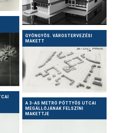
GYÖNGYÖS. VÁROSTERVEZÉSI
MAKETT
TCAI
A 3-AS METRÓ PÖTTYÖS UTCAI
MEGÁLLÓJÁNAK FELSZÍNI
MAKETTJE