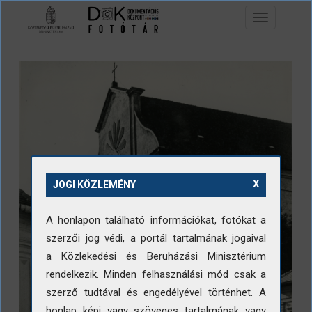
Ugrás a tartalomra
Toggle
navigation
X
JOGI KÖZLEMÉNY
A honlapon található információkat, fotókat a
szerzői jog védi, a portál tartalmának jogaival
a Közlekedési és Beruházási Minisztérium
rendelkezik. Minden felhasználási mód csak a
szerző tudtával és engedélyével történhet. A
honlap képi vagy szöveges tartalmának vagy