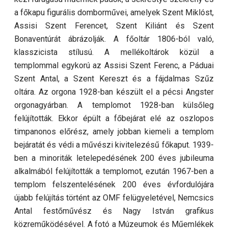
a főkapu figurális domborművei, amelyek Szent Miklóst,
Assisi Szent Ferencet, Szent Kiliánt és Szent
Bonaventúrát ábrázolják. A főoltár 1806-ból való,
klasszicista stílusú. A mellékoltárok közül a
templommal egykorú az Assisi Szent Ferenc, a Páduai
Szent Antal, a Szent Kereszt és a fájdalmas Szűz
oltára. Az orgona 1928-ban készült el a pécsi Angster
orgonagyárban. A templomot 1928-ban külsőleg
felújították. Ekkor épült a főbejárat elé az oszlopos
timpanonos előrész, amely jobban kiemeli a templom
bejáratát és védi a művészi kivitelezésű főkaput. 1939-
ben a minoriták letelepedésének 200 éves jubileuma
alkalmából felújították a templomot, ezután 1967-ben a
templom felszentelésének 200 éves évfordulójára
újabb felújítás történt az OMF felügyeletével, Nemcsics
Antal festőművész és Nagy István grafikus
közreműködésével. A fotó a Múzeumok és Műemlékek