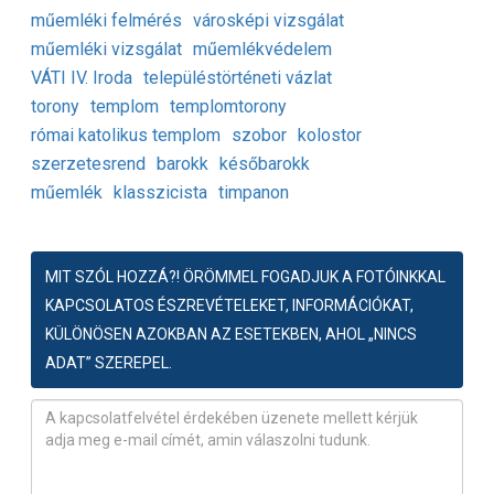
műemléki felmérés
városképi vizsgálat
műemléki vizsgálat
műemlékvédelem
VÁTI IV. Iroda
településtörténeti vázlat
torony
templom
templomtorony
római katolikus templom
szobor
kolostor
szerzetesrend
barokk
későbarokk
műemlék
klasszicista
timpanon
MIT SZÓL HOZZÁ?! ÖRÖMMEL FOGADJUK A FOTÓINKKAL
KAPCSOLATOS ÉSZREVÉTELEKET, INFORMÁCIÓKAT,
KÜLÖNÖSEN AZOKBAN AZ ESETEKBEN, AHOL „NINCS
ADAT” SZEREPEL.