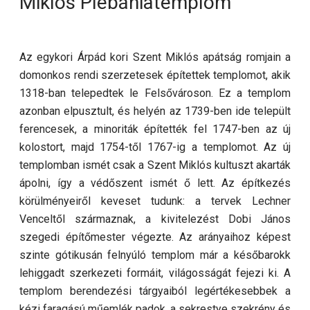
Miklós Plébániatemplom
Az egykori Árpád kori Szent Miklós apátság romjain a
domonkos rendi szerzetesek építettek templomot, akik
1318-ban telepedtek le Felsővároson. Ez a templom
azonban elpusztult, és helyén az 1739-ben ide települt
ferencesek, a minoriták építették fel 1747-ben az új
kolostort, majd 1754-től 1767-ig a templomot. Az új
templomban ismét csak a Szent Miklós kultuszt akarták
ápolni, így a védőszent ismét ő lett. Az építkezés
körülményeiről keveset tudunk: a tervek Lechner
Venceltől származnak, a kivitelezést Dobi János
szegedi építőmester végezte. Az arányaihoz képest
szinte gótikusán felnyúló templom már a későbarokk
lehiggadt szerkezeti formáit, világosságát fejezi ki. A
templom berendezési tárgyaiból legértékesebbek a
kézi faragású műemlék padok, a sekrestye szekrény és