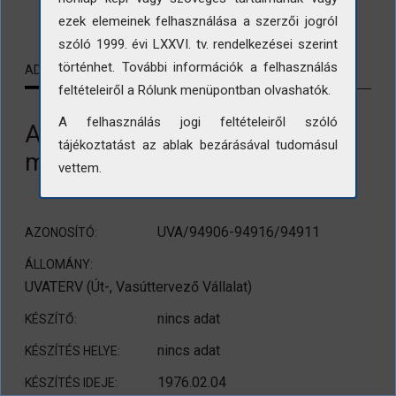
LETÖLTÉS
ezek elemeinek felhasználása a szerzői jogról
szóló 1999. évi LXXVI. tv. rendelkezései szerint
történhet. További információk a felhasználás
ADATLAP
KAPCSOLÓDÓ TARTALMAK
feltételeiről a Rólunk menüpontban olvashatók.
A felhasználás jogi feltételeiről szóló
Az Uszty-Ilim művelődési ház
tájékoztatást az ablak bezárásával tudomásul
modellje
vettem.
UVA/94906-94916/94911
AZONOSÍTÓ:
ÁLLOMÁNY:
UVATERV (Út-, Vasúttervező Vállalat)
nincs adat
KÉSZÍTŐ:
nincs adat
KÉSZÍTÉS HELYE:
1976.02.04
KÉSZÍTÉS IDEJE: