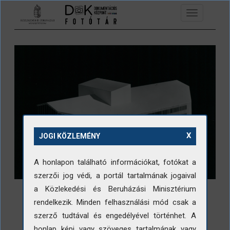
Ugrás a tartalomra
Toggle
navigation
X
JOGI KÖZLEMÉNY
A honlapon található információkat, fotókat a
szerzői jog védi, a portál tartalmának jogaival
a Közlekedési és Beruházási Minisztérium
rendelkezik. Minden felhasználási mód csak a
szerző tudtával és engedélyével történhet. A
honlap képi vagy szöveges tartalmának vagy