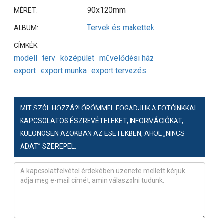
90x120mm
MÉRET:
Tervek és makettek
ALBUM:
CÍMKÉK:
modell
terv
középület
művelődési ház
export
export munka
export tervezés
MIT SZÓL HOZZÁ?! ÖRÖMMEL FOGADJUK A FOTÓINKKAL
KAPCSOLATOS ÉSZREVÉTELEKET, INFORMÁCIÓKAT,
KÜLÖNÖSEN AZOKBAN AZ ESETEKBEN, AHOL „NINCS
ADAT” SZEREPEL.