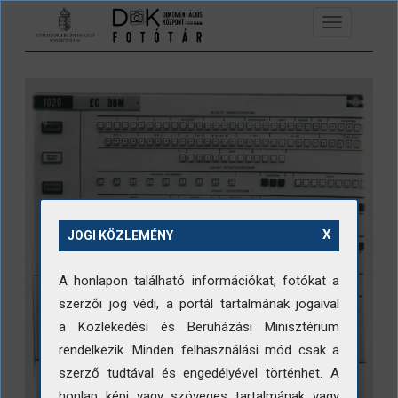
Ugrás a tartalomra
Toggle
navigation
X
JOGI KÖZLEMÉNY
A honlapon található információkat, fotókat a
szerzői jog védi, a portál tartalmának jogaival
a Közlekedési és Beruházási Minisztérium
rendelkezik. Minden felhasználási mód csak a
szerző tudtával és engedélyével történhet. A
honlap képi vagy szöveges tartalmának vagy