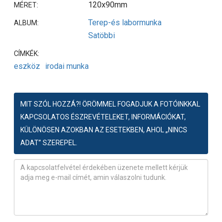
120x90mm
MÉRET:
Terep-és labormunka
ALBUM:
Satöbbi
CÍMKÉK:
eszköz
irodai munka
MIT SZÓL HOZZÁ?! ÖRÖMMEL FOGADJUK A FOTÓINKKAL
KAPCSOLATOS ÉSZREVÉTELEKET, INFORMÁCIÓKAT,
KÜLÖNÖSEN AZOKBAN AZ ESETEKBEN, AHOL „NINCS
ADAT” SZEREPEL.
Észrevétel
*