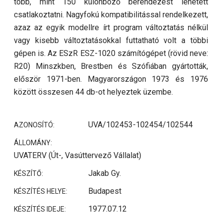
több, mint 150 különböző berendezést lehetett
csatlakoztatni. Nagyfokú kompatibilitással rendelkezett,
azaz az egyik modellre írt program változtatás nélkül
vagy kisebb változtatásokkal futtatható volt a többi
gépen is. Az ESzR ESZ-1020 számítógépet (rövid neve:
R20) Minszkben, Brestben és Szófiában gyártották,
először 1971-ben. Magyarországon 1973 és 1976
között összesen 44 db-ot helyeztek üzembe.
UVA/102453-102454/102544
AZONOSÍTÓ:
ÁLLOMÁNY:
UVATERV (Út-, Vasúttervező Vállalat)
Jakab Gy.
KÉSZÍTŐ:
Budapest
KÉSZÍTÉS HELYE:
1977.07.12
KÉSZÍTÉS IDEJE: