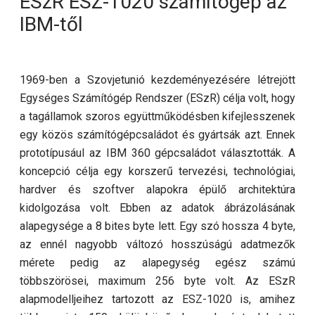
ESzR ESZ-1020 számítógép az
IBM-től
1969-ben a Szovjetunió kezdeményezésére létrejött
Egységes Számítógép Rendszer (ESzR) célja volt, hogy
a tagállamok szoros együttműködésben kifejlesszenek
egy közös számítógépcsaládot és gyártsák azt. Ennek
prototípusául az IBM 360 gépcsaládot választották. A
koncepció célja egy korszerű tervezési, technológiai,
hardver és szoftver alapokra épülő architektúra
kidolgozása volt. Ebben az adatok ábrázolásának
alapegysége a 8 bites byte lett. Egy szó hossza 4 byte,
az ennél nagyobb változó hosszúságú adatmezők
mérete pedig az alapegység egész számú
többszörösei, maximum 256 byte volt. Az ESzR
alapmodelljeihez tartozott az ESZ-1020 is, amihez