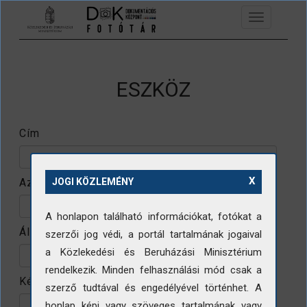
Ugrás a tartalomra
Toggle
navigation
ESZKÖZ
Cím
X
Azonosító
JOGI KÖZLEMÉNY
A honlapon található információkat, fotókat a
Állomány
szerzői jog védi, a portál tartalmának jogaival
a Közlekedési és Beruházási Minisztérium
rendelkezik. Minden felhasználási mód csak a
Készítő
szerző tudtával és engedélyével történhet. A
honlap képi vagy szöveges tartalmának vagy