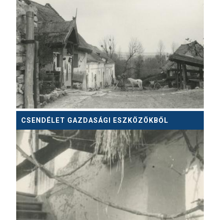
CSENDÉLET GAZDASÁGI ESZKÖZÖKBŐL