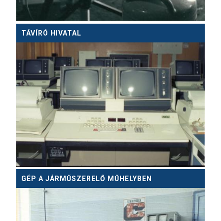
TÁVÍRÓ HIVATAL
GÉP A JÁRMŰSZERELŐ MŰHELYBEN