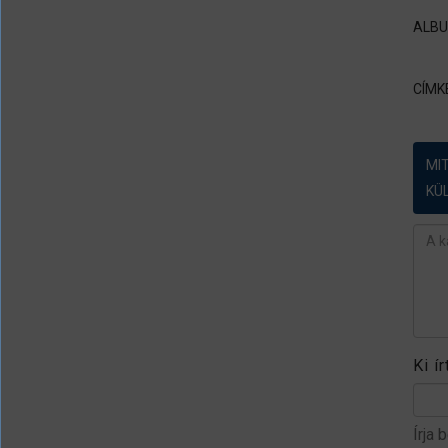
ALB
CÍMK
MI
KÜ
Ész
Ki í
Írja 