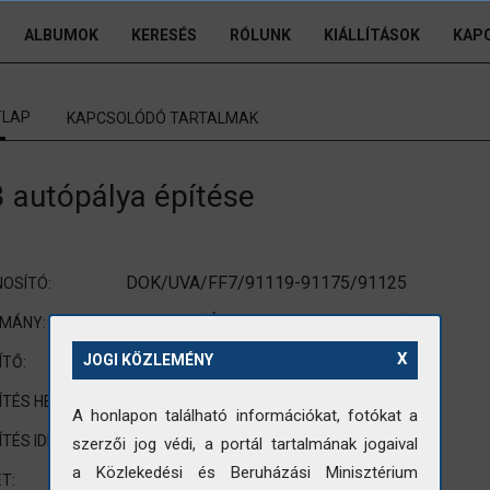
ALBUMOK
KERESÉS
RÓLUNK
KIÁLLÍTÁSOK
KAP
TLAP
KAPCSOLÓDÓ TARTALMAK
 autópálya építése
DOK/UVA/FF7/91119-91175/91125
OSÍTÓ:
UVATERV (Út-, Vasúttervező Vállalat)
OMÁNY:
X
nincs adat
JOGI KÖZLEMÉNY
ÍTŐ:
nincs adat
ÍTÉS HELYE:
A honlapon található információkat, fotókat a
nincs adat
ÍTÉS IDEJE:
szerzői jog védi, a portál tartalmának jogaival
a Közlekedési és Beruházási Minisztérium
90x120mm
T: