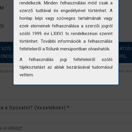
rendelkezik. Minden felhasználási mód csak a
Infrastruktúra-fejlesztés
UM:
szerző tudtával és engedélyével történhet. A
Építkezés
honlap képi vagy szöveges tartalmának vagy
M3 autópálya
építés
munkagép
ezek elemeinek felhasználása a szerzői jogról
ÉK:
szóló 1999. évi LXXVI. tv. rendelkezései szerint
történhet. További információk a felhasználás
T SZÓL HOZZÁ?! ÖRÖMMEL FOGADJUK A FOTÓINKKAL KAPCSOLATOS 
feltételeiről a Rólunk menüpontban olvashatók.
LÖNÖSEN AZOKBAN AZ ESETEKBEN, AHOL „NINCS ADAT” SZEREPEL.
A felhasználás jogi feltételeiről szóló
tájékoztatást az ablak bezárásával tudomásul
vettem.
revétel
*
rta a Szózatot? (Vezetéknév)
*
be a választ.