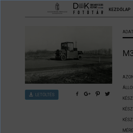
Ugrás a tartalomra
KEZDŐLAP
ADA
M3
AZON
ÁLL
LETÖLTÉS
KÉSZ
KÉSZ
KÉSZ
MÉRE