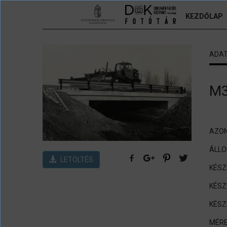
Ugrás a tartalomra
KEZDŐLAP
ADA
M3
AZON
ÁLL
LETÖLTÉS
KÉSZ
KÉSZ
KÉSZ
MÉRE