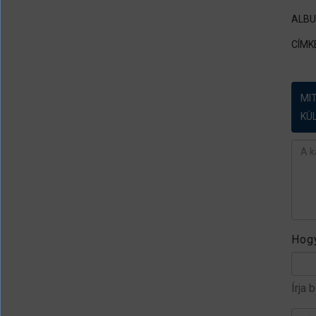
ALB
CÍMK
MI
KÜ
Ész
Hogy
Írja 