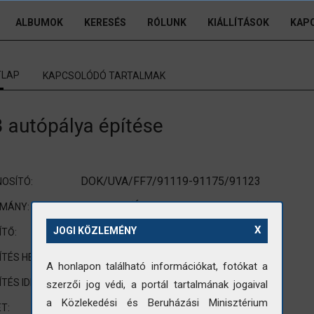
ALBUMOK
KERESÉS
RÓLUNK
KIÁLLÍTÁSOK
KAP
TLAP
KAPCSOLÓDÓ TARTALMAK
 autópálya építése
DOK/UVA/FF7/91119-91175/91123
OSÍTÓ:
UVATERV (Út-, Vasúttervező Vállalat)
OMÁNY:
X
nincs adat
JOGI KÖZLEMÉNY
ÍTŐ:
nincs adat
ÍTÉS HELYE:
A honlapon található információkat, fotókat a
nincs adat
ÍTÉS IDEJE:
szerzői jog védi, a portál tartalmának jogaival
a Közlekedési és Beruházási Minisztérium
90x120mm
T: