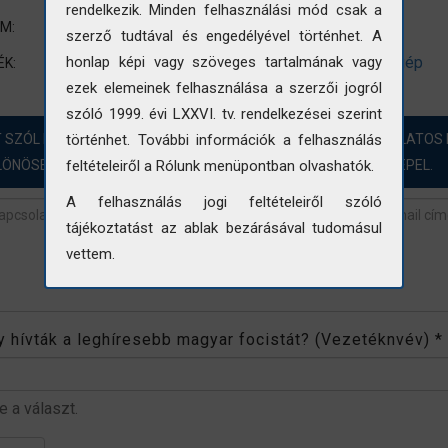
rendelkezik. Minden felhasználási mód csak a
Infrastruktúra-fejlesztés
UM:
szerző tudtával és engedélyével történhet. A
M3 autópálya
építés
autópálya
munkagép
honlap képi vagy szöveges tartalmának vagy
ÉK:
ezek elemeinek felhasználása a szerzői jogról
szóló 1999. évi LXXVI. tv. rendelkezései szerint
T SZÓL HOZZÁ?! ÖRÖMMEL FOGADJUK A FOTÓINKKAL KAPCSOLATOS 
történhet. További információk a felhasználás
LÖNÖSEN AZOKBAN AZ ESETEKBEN, AHOL „NINCS ADAT” SZEREPEL.
feltételeiről a Rólunk menüpontban olvashatók.
A felhasználás jogi feltételeiről szóló
tájékoztatást az ablak bezárásával tudomásul
vettem.
revétel
*
 hívták a leghíresebb magyar focistát? (Vezetéknvév)
*
be a választ.