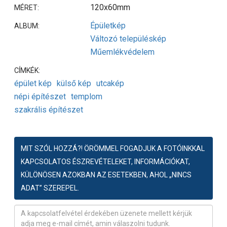
120x60mm
MÉRET:
Épületkép
ALBUM:
Változó településkép
Műemlékvédelem
CÍMKÉK:
épület kép
külső kép
utcakép
népi építészet
templom
szakrális építészet
MIT SZÓL HOZZÁ?! ÖRÖMMEL FOGADJUK A FOTÓINKKAL
KAPCSOLATOS ÉSZREVÉTELEKET, INFORMÁCIÓKAT,
KÜLÖNÖSEN AZOKBAN AZ ESETEKBEN, AHOL „NINCS
ADAT” SZEREPEL.