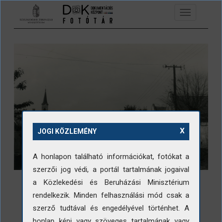
Ugrás a tartalomra
Toggle
navigation
X
JOGI KÖZLEMÉNY
A honlapon található információkat, fotókat a
szerzői jog védi, a portál tartalmának jogaival
a Közlekedési és Beruházási Minisztérium
rendelkezik. Minden felhasználási mód csak a
szerző tudtával és engedélyével történhet. A
LETÖLTÉS
honlap képi vagy szöveges tartalmának vagy