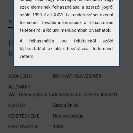
ezek elemeinek felhasználása a szerzői jogról
szóló 1999. évi LXXVI. tv. rendelkezései szerint
ADATLAP
KAPCSOLÓDÓ TARTALMAK
történhet. További információk a felhasználás
feltételeiről a Rólunk menüpontban olvashatók.
Homokbödöge. Dózsa György
A felhasználás jogi feltételeiről szóló
tájékoztatást az ablak bezárásával tudomásul
utca 12-14-16.
vettem.
DOK/VÁTI/G.A./20/653
AZONOSÍTÓ:
ÁLLOMÁNY:
VÁTI (Városépítési Tudományos és Tervező Intézet)
Gazda Anikó
KÉSZÍTŐ:
Homokbödöge
KÉSZÍTÉS HELYE:
1983
KÉSZÍTÉS IDEJE: